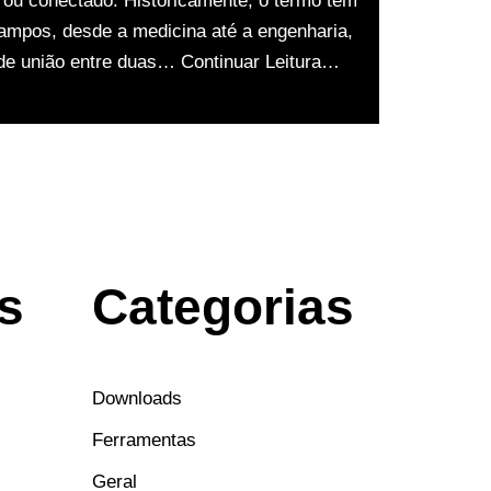
do ou conectado. Historicamente, o termo tem
ampos, desde a medicina até a engenharia,
 de união entre duas…
Continuar Leitura…
s
Categorias
Downloads
Ferramentas
Geral