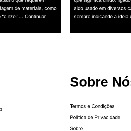
rabalho que requerem
que significa unido, liga
elagem de materiais, como
sido usado em diversos c
mo “cinzel”…
Continuar
sempre indicando a ideia
Sobre Nó
Termos e Condições
p
Política de Privacidade
Sobre