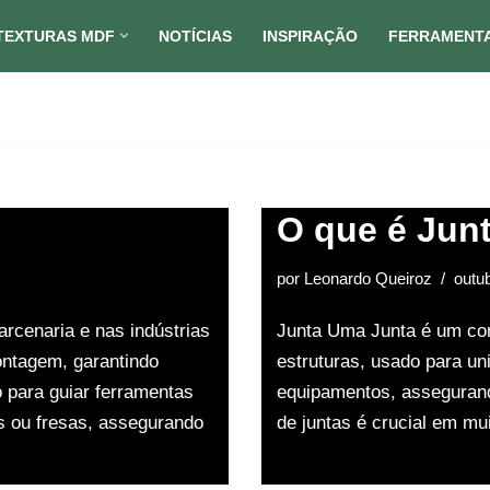
TEXTURAS MDF
NOTÍCIAS
INSPIRAÇÃO
FERRAMENT
O que é Jun
por
Leonardo Queiroz
outu
rcenaria e nas indústrias
Junta Uma Junta é um co
ontagem, garantindo
estruturas, usado para un
o para guiar ferramentas
equipamentos, assegurando
 ou fresas, assegurando
de juntas é crucial em m