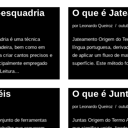
-esquadria
O que é Jat
por
Leonardo Queiroz
outu
dria é uma técnica
Jateamento Origem do Te
madeira, bem como em
língua portuguesa, derivad
a criar cantos precisos e
de aplicar um fluxo de ma
ncipalmente empregado
superfície. Este método 
 Leitura…
éis
O que é Jun
por
Leonardo Queiroz
outu
njunto de ferramentas
Juntas Origem do Termo A 