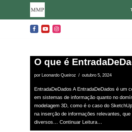
Pular
para
o
conteúdo
O que é EntradaDeD
por
Leonardo Queiroz
outubro 5, 2024
EntradaDeDados A EntradaDeDados é um con
em sistemas de informação quanto no domín
modelagem 3D, como é o caso do SketchUp.
na inserção de informações relevantes, que
diversos…
Continuar Leitura…