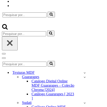
Pesquisar
por...
Pesquisar
por...
Menu
de
Menu
Pesquisar
navegação
de
por...
navegação
Texturas MDF
Guararapes
Catalogo Digital Online
MDF Guararapes – Coleção
Chroma [2024]
Catálogo Guararapes [ 2023
]
Sudati
Catálogo Online MDF