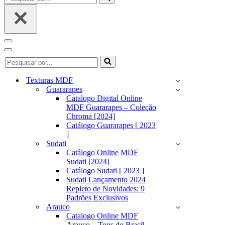
por...
Menu
de
Menu
Pesquisar
navegação
de
por...
navegação
Texturas MDF
Guararapes
Catalogo Digital Online
MDF Guararapes – Coleção
Chroma [2024]
Catálogo Guararapes [ 2023
]
Sudati
Catálogo Online MDF
Sudati [2024]
Catálogo Sudati [ 2023 ]
Sudati Lançamento 2024
Repleto de Novidades: 9
Padrões Exclusivos
Arauco
Catalogo Online MDF
Arauco – Tons do Brasil