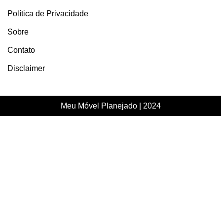
Política de Privacidade
Sobre
Contato
Disclaimer
Meu Móvel Planejado | 2024
FIQUE SEMPRE ATUALIZADO…
Ative o JavaScript no seu navegador para preencher este
formulário.
[Nome]
*
[Email]
*