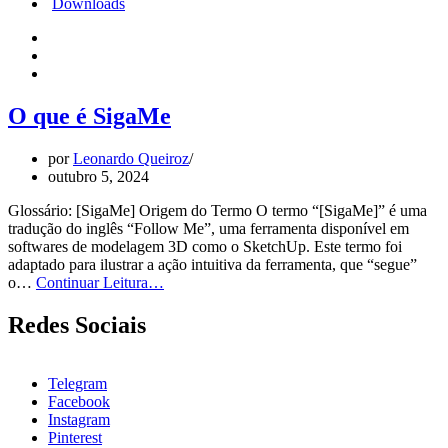
Downloads
O que é SigaMe
por
Leonardo Queiroz
outubro 5, 2024
Glossário: [SigaMe] Origem do Termo O termo “[SigaMe]” é uma
tradução do inglês “Follow Me”, uma ferramenta disponível em
softwares de modelagem 3D como o SketchUp. Este termo foi
adaptado para ilustrar a ação intuitiva da ferramenta, que “segue”
O
o…
Continuar Leitura…
que
é
Redes Sociais
SigaMe
Telegram
Facebook
Instagram
Pinterest