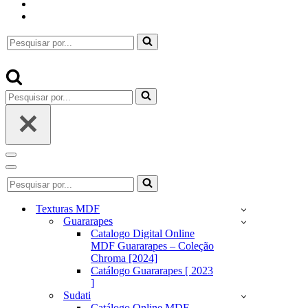
Pesquisar
por...
Pesquisar
por...
Menu
de
Menu
Pesquisar
navegação
de
por...
navegação
Texturas MDF
Guararapes
Catalogo Digital Online
MDF Guararapes – Coleção
Chroma [2024]
Catálogo Guararapes [ 2023
]
Sudati
Catálogo Online MDF