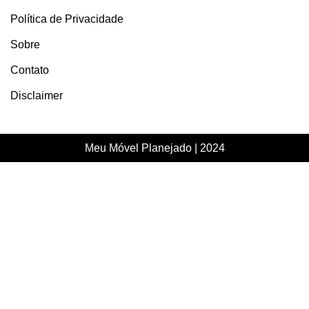
Política de Privacidade
Sobre
Contato
Disclaimer
Meu Móvel Planejado | 2024
FIQUE SEMPRE ATUALIZADO…
Ative o JavaScript no seu navegador para preencher este
formulário.
[Nome]
*
[Email]
*