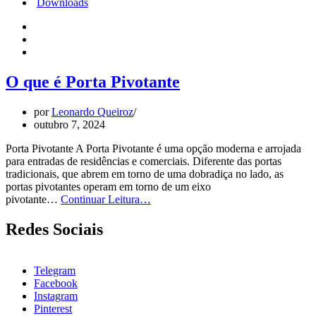
Downloads
O que é Porta Pivotante
por
Leonardo Queiroz
outubro 7, 2024
Porta Pivotante A Porta Pivotante é uma opção moderna e arrojada
para entradas de residências e comerciais. Diferente das portas
tradicionais, que abrem em torno de uma dobradiça no lado, as
portas pivotantes operam em torno de um eixo
O
pivotante…
Continuar Leitura…
que
é
Redes Sociais
Porta
Pivotante
Telegram
Facebook
Instagram
Pinterest