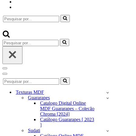
Pesquisar
por...
Pesquisar
por...
Menu
de
Menu
Pesquisar
navegação
de
por...
navegação
Texturas MDF
Guararapes
Catalogo Digital Online
MDF Guararapes – Coleção
Chroma [2024]
Catálogo Guararapes [ 2023
]
Sudati
Catálogo Online MDF