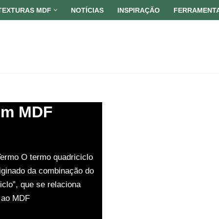
TEXTURAS MDF
NOTÍCIAS
INSPIRAÇÃO
FERRAMENT
 em MDF
ermo O termo quadriciclo
riginado da combinação do
iclo”, que se relaciona
o ao MDF