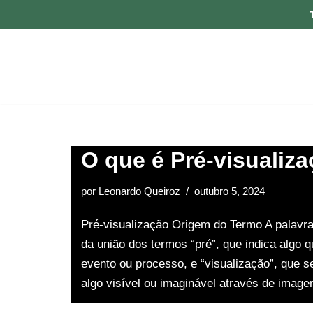
Pular
para
o
conteúdo
O que é Pré-visualiz
por
Leonardo Queiroz
outubro 5, 2024
Pré-visualização Origem do Termo A palavra
da união dos termos “pré”, que indica algo q
evento ou processo, e “visualização”, que se
algo visível ou imaginável através de ima