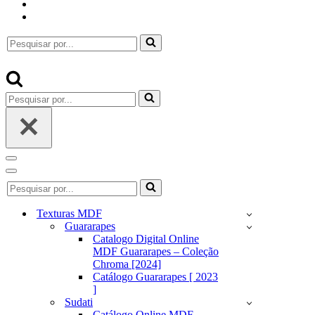
Pesquisar
por...
Pesquisar
por...
Menu
de
Menu
Pesquisar
navegação
de
por...
navegação
Texturas MDF
Guararapes
Catalogo Digital Online
MDF Guararapes – Coleção
Chroma [2024]
Catálogo Guararapes [ 2023
]
Sudati
Catálogo Online MDF