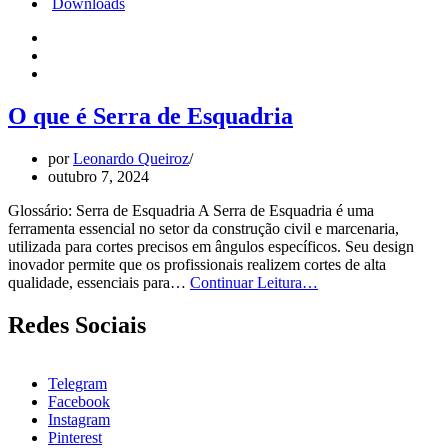
Downloads
O que é Serra de Esquadria
por
Leonardo Queiroz
outubro 7, 2024
Glossário: Serra de Esquadria A Serra de Esquadria é uma
ferramenta essencial no setor da construção civil e marcenaria,
utilizada para cortes precisos em ângulos específicos. Seu design
inovador permite que os profissionais realizem cortes de alta
O
qualidade, essenciais para…
Continuar Leitura…
que
é
Redes Sociais
Serra
de
Esquadria
Telegram
Facebook
Instagram
Pinterest