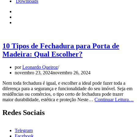
Downloads
10 Tipos de Fechadura para Porta de
Madeira: Qual Escolher?
por
Leonardo Queiroz
novembro 23, 2024
novembro 26, 2024
Nem toda fechadura é igual, e escolher a ideal pode fazer toda a
diferença para a segurança e funcionalidade do seu imóvel. Seja em
residências ou comércios, o tipo certo de fechadura pode trazer
1
maior durabilidade, estética e proteção Neste…
Continuar Leitura…
T
d
Redes Sociais
F
p
P
Telegram
d
Facebook