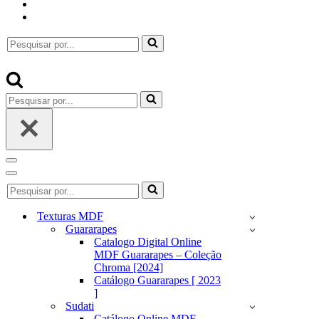
Pesquisar
por...
Pesquisar
por...
Menu
de
Menu
Pesquisar
navegação
de
por...
navegação
Texturas MDF
Guararapes
Catalogo Digital Online
MDF Guararapes – Coleção
Chroma [2024]
Catálogo Guararapes [ 2023
]
Sudati
Catálogo Online MDF