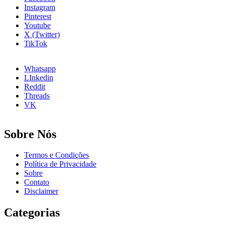
M
Instagram
Q
Pinterest
E
Youtube
X (Twitter)
TikTok
Whatsapp
LInkedin
Reddit
Threads
VK
Sobre Nós
Termos e Condições
Política de Privacidade
Sobre
Contato
Disclaimer
Categorias