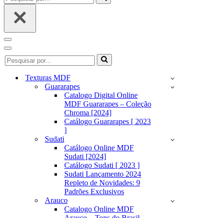
por...
Menu
de
Menu
Pesquisar
navegação
de
por...
navegação
Texturas MDF
Guararapes
Catalogo Digital Online
MDF Guararapes – Coleção
Chroma [2024]
Catálogo Guararapes [ 2023
]
Sudati
Catálogo Online MDF
Sudati [2024]
Catálogo Sudati [ 2023 ]
Sudati Lançamento 2024
Repleto de Novidades: 9
Padrões Exclusivos
Arauco
Catalogo Online MDF
Arauco – Tons do Brasil