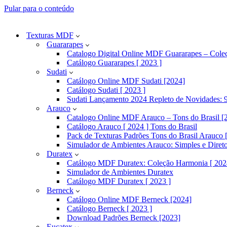
Pular para o conteúdo
Texturas MDF
Guararapes
Catalogo Digital Online MDF Guararapes – Cole
Catálogo Guararapes [ 2023 ]
Sudati
Catálogo Online MDF Sudati [2024]
Catálogo Sudati [ 2023 ]
Sudati Lançamento 2024 Repleto de Novidades: 9
Arauco
Catalogo Online MDF Arauco – Tons do Brasil [
Catálogo Arauco [ 2024 ] Tons do Brasil
Pack de Texturas Padrões Tons do Brasil Arauco [
Simulador de Ambientes Arauco: Simples e Diret
Duratex
Catálogo MDF Duratex: Coleção Harmonia [ 202
Simulador de Ambientes Duratex
Catálogo MDF Duratex [ 2023 ]
Berneck
Catálogo Online MDF Berneck [2024]
Catálogo Berneck [ 2023 ]
Download Padrões Berneck [2023]
Eucatex