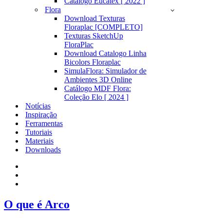
Catálogo Eucatex [ 2022 ]
Flora
Download Texturas
Floraplac [COMPLETO]
Texturas SketchUp
FloraPlac
Download Catalogo Linha
Bicolors Floraplac
SimulaFlora: Simulador de
Ambientes 3D Online
Catálogo MDF Flora:
Coleção Elo [ 2024 ]
Notícias
Inspiração
Ferramentas
Tutoriais
Materiais
Downloads
O que é Arco