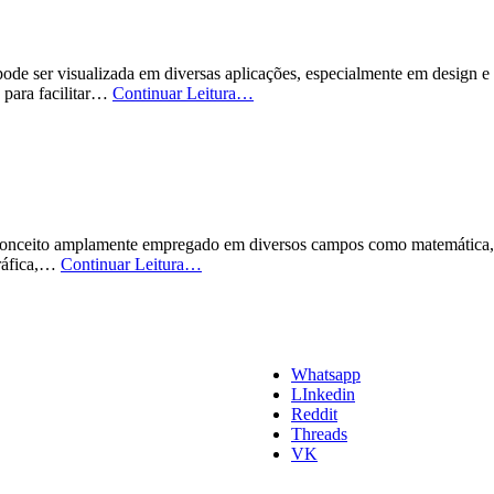
ode ser visualizada em diversas aplicações, especialmente em design 
O
 para facilitar…
Continuar Leitura…
que
é
Arco
ito amplamente empregado em diversos campos como matemática, estatí
O
gráfica,…
Continuar Leitura…
que
é
SuavizaçãoDeCurvas
Whatsapp
LInkedin
Reddit
Threads
VK