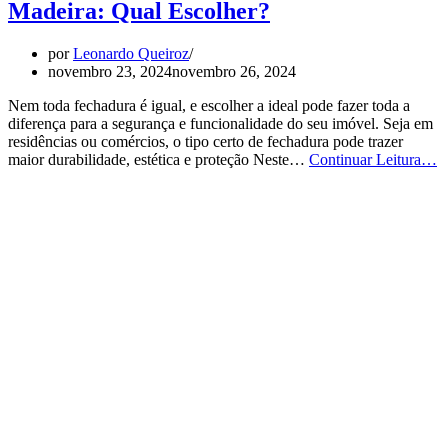
Madeira: Qual Escolher?
por
Leonardo Queiroz
novembro 23, 2024
novembro 26, 2024
Nem toda fechadura é igual, e escolher a ideal pode fazer toda a
diferença para a segurança e funcionalidade do seu imóvel. Seja em
residências ou comércios, o tipo certo de fechadura pode trazer
1
maior durabilidade, estética e proteção Neste…
Continuar Leitura…
T
d
F
p
P
d
M
Q
E