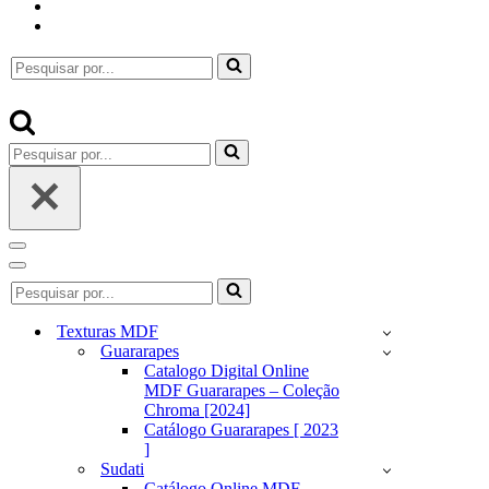
Pesquisar
por...
Pesquisar
por...
Menu
de
Menu
Pesquisar
navegação
de
por...
navegação
Texturas MDF
Guararapes
Catalogo Digital Online
MDF Guararapes – Coleção
Chroma [2024]
Catálogo Guararapes [ 2023
]
Sudati
Catálogo Online MDF