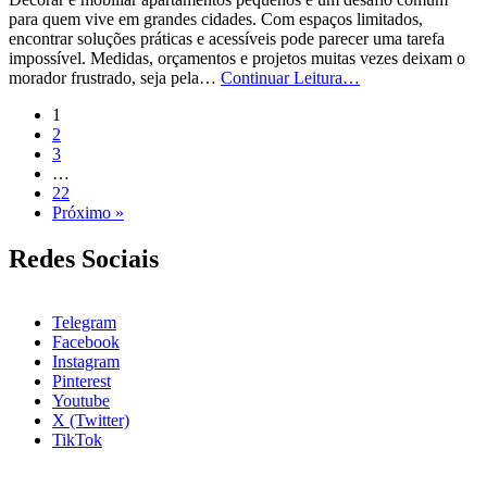
para quem vive em grandes cidades. Com espaços limitados,
encontrar soluções práticas e acessíveis pode parecer uma tarefa
impossível. Medidas, orçamentos e projetos muitas vezes deixam o
Móveis
morador frustrado, seja pela…
Continuar Leitura…
Planejados
1
para
2
Apartamentos
3
Pequenos:
…
7
22
Dicas
Próximo »
Essenciais
para
Otimizar
Redes Sociais
Espaços
Telegram
Facebook
Instagram
Pinterest
Youtube
X (Twitter)
TikTok