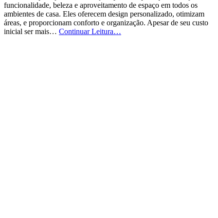
funcionalidade, beleza e aproveitamento de espaço em todos os
ambientes de casa. Eles oferecem design personalizado, otimizam
áreas, e proporcionam conforto e organização. Apesar de seu custo
Qual
inicial ser mais…
Continuar Leitura…
o
Preço
do
Móvel
Planejado?