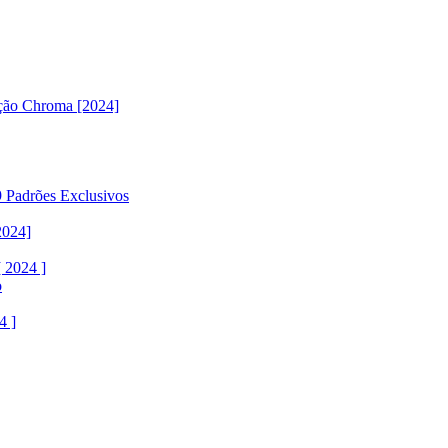
ção Chroma [2024]
 Padrões Exclusivos
2024]
 2024 ]
o
4 ]