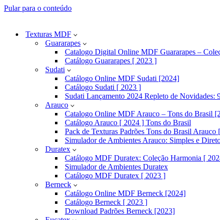
Pular para o conteúdo
Texturas MDF
Guararapes
Catalogo Digital Online MDF Guararapes – Cole
Catálogo Guararapes [ 2023 ]
Sudati
Catálogo Online MDF Sudati [2024]
Catálogo Sudati [ 2023 ]
Sudati Lançamento 2024 Repleto de Novidades: 9
Arauco
Catalogo Online MDF Arauco – Tons do Brasil [
Catálogo Arauco [ 2024 ] Tons do Brasil
Pack de Texturas Padrões Tons do Brasil Arauco [
Simulador de Ambientes Arauco: Simples e Diret
Duratex
Catálogo MDF Duratex: Coleção Harmonia [ 202
Simulador de Ambientes Duratex
Catálogo MDF Duratex [ 2023 ]
Berneck
Catálogo Online MDF Berneck [2024]
Catálogo Berneck [ 2023 ]
Download Padrões Berneck [2023]
Eucatex