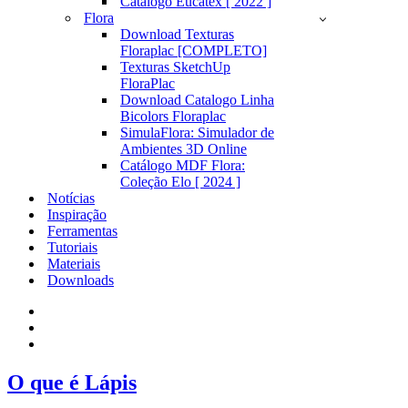
Catálogo Eucatex [ 2022 ]
Flora
Download Texturas
Floraplac [COMPLETO]
Texturas SketchUp
FloraPlac
Download Catalogo Linha
Bicolors Floraplac
SimulaFlora: Simulador de
Ambientes 3D Online
Catálogo MDF Flora:
Coleção Elo [ 2024 ]
Notícias
Inspiração
Ferramentas
Tutoriais
Materiais
Downloads
O que é Lápis