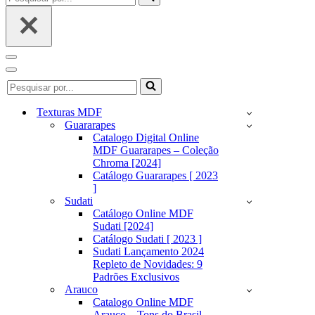
por...
Menu
de
Menu
Pesquisar
navegação
de
por...
navegação
Texturas MDF
Guararapes
Catalogo Digital Online
MDF Guararapes – Coleção
Chroma [2024]
Catálogo Guararapes [ 2023
]
Sudati
Catálogo Online MDF
Sudati [2024]
Catálogo Sudati [ 2023 ]
Sudati Lançamento 2024
Repleto de Novidades: 9
Padrões Exclusivos
Arauco
Catalogo Online MDF
Arauco – Tons do Brasil