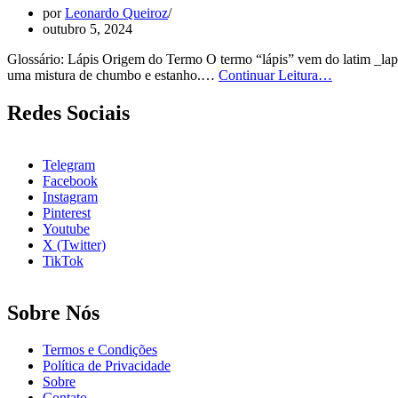
por
Leonardo Queiroz
outubro 5, 2024
Glossário: Lápis Origem do Termo O termo “lápis” vem do latim _lapis
O
uma mistura de chumbo e estanho.…
Continuar Leitura…
que
é
Redes Sociais
Lápis
Telegram
Facebook
Instagram
Pinterest
Youtube
X (Twitter)
TikTok
Sobre Nós
Termos e Condições
Política de Privacidade
Sobre
Contato