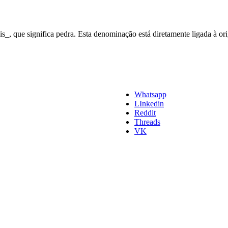
_, que significa pedra. Esta denominação está diretamente ligada à ori
Whatsapp
LInkedin
Reddit
Threads
VK