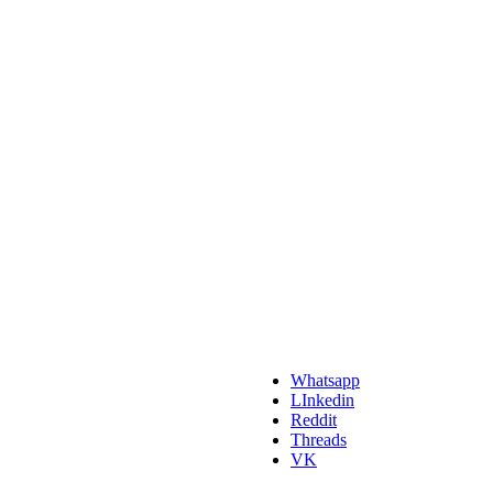
Whatsapp
LInkedin
Reddit
Threads
VK