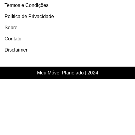
Termos e Condições
Política de Privacidade
Sobre
Contato
Disclaimer
Meu Móvel Planejado | 2024
FIQUE SEMPRE ATUALIZADO…
Ative o JavaScript no seu navegador para preencher este
formulário.
[Nome]
*