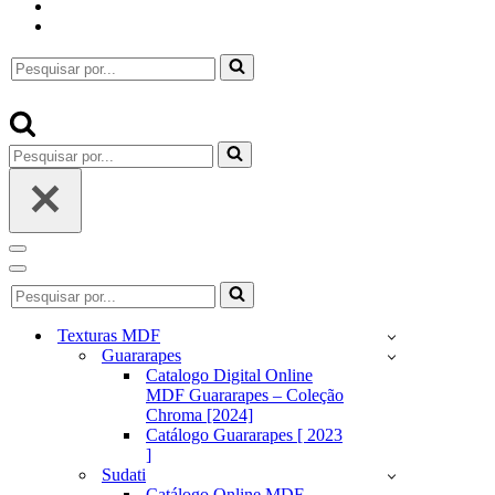
Pesquisar
por...
Pesquisar
por...
Menu
de
Menu
Pesquisar
navegação
de
por...
navegação
Texturas MDF
Guararapes
Catalogo Digital Online
MDF Guararapes – Coleção
Chroma [2024]
Catálogo Guararapes [ 2023
]
Sudati
Catálogo Online MDF