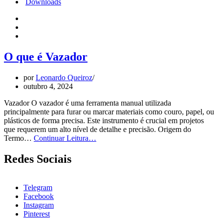
Downloads
O que é Vazador
por
Leonardo Queiroz
outubro 4, 2024
Vazador O vazador é uma ferramenta manual utilizada
principalmente para furar ou marcar materiais como couro, papel, ou
plásticos de forma precisa. Este instrumento é crucial em projetos
que requerem um alto nível de detalhe e precisão. Origem do
O
Termo…
Continuar Leitura…
que
é
Redes Sociais
Vazador
Telegram
Facebook
Instagram
Pinterest