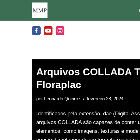
Pular
para
o
conteúdo
Arquivos COLLADA T
Floraplac
por
Leonardo Queiroz
fevereiro 28, 2024
Identificados pela extensão .dae (Digital As
arquivos COLLADA são capazes de conter 
elementos, como imagens, texturas e model
principal vantagem desse formato reside na