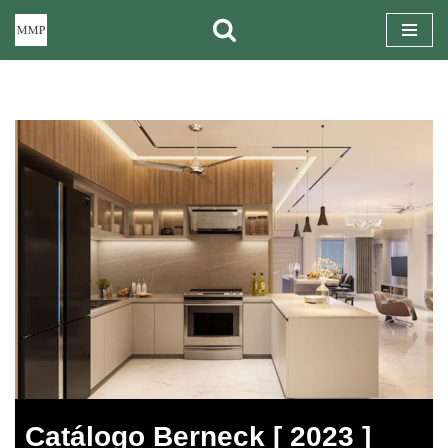
Pular
para
o
conteúdo
Catálogo Berneck [ 2023 ]