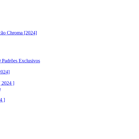
ção Chroma [2024]
 Padrões Exclusivos
2024]
 2024 ]
o
4 ]