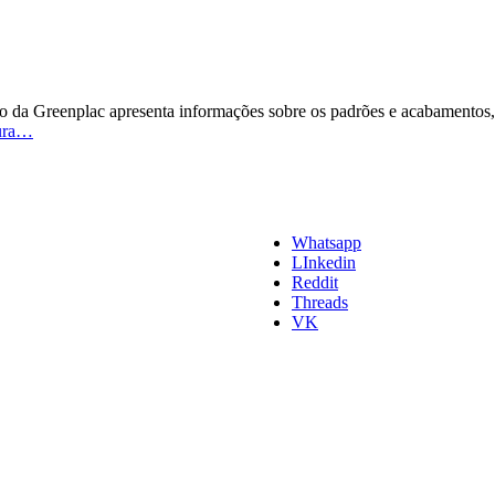
Greenplac apresenta informações sobre os padrões e acabamentos, al
Catálogo
tura…
MDF
Greenplac
[
2023
]
Whatsapp
LInkedin
Reddit
Threads
VK