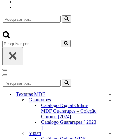
Pesquisar
por...
Pesquisar
por...
Menu
de
Menu
Pesquisar
navegação
de
por...
navegação
Texturas MDF
Guararapes
Catalogo Digital Online
MDF Guararapes – Coleção
Chroma [2024]
Catálogo Guararapes [ 2023
]
Sudati
Catálogo Online MDF