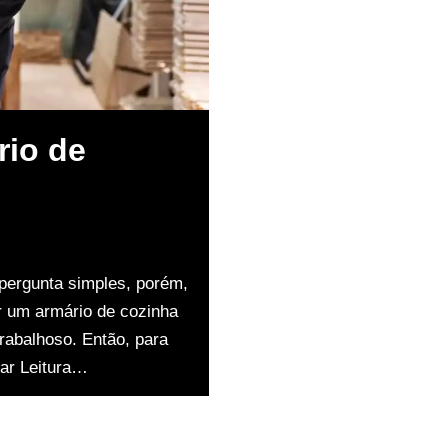
io de
pergunta simples, porém,
r um armário de cozinha
rabalhoso. Então, para
ar Leitura…