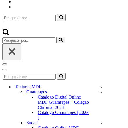
Pesquisar
por...
Pesquisar
por...
Menu
de
Menu
Pesquisar
navegação
de
por...
navegação
Texturas MDF
Guararapes
Catalogo Digital Online
MDF Guararapes – Coleção
Chroma [2024]
Catálogo Guararapes [ 2023
]
Sudati
Catálogo Online MDF