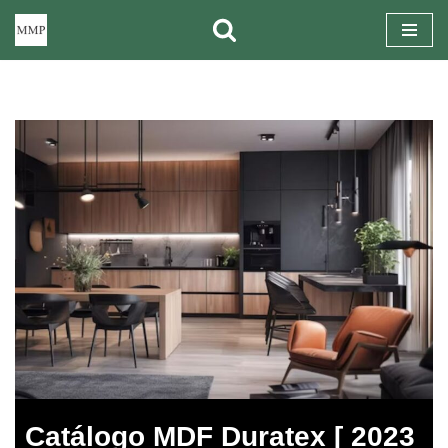
Pular
para
o
conteúdo
Catálogo MDF Duratex [ 2023