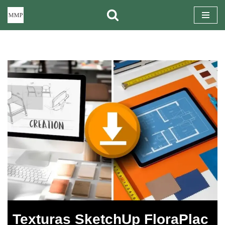
Pular
para
o
conteúdo
Texturas SketchUp FloraPlac