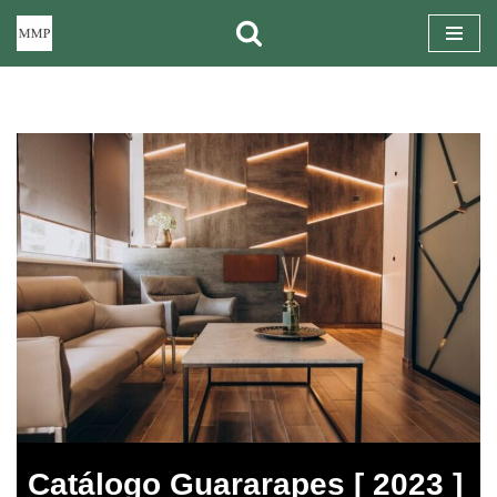
Pular
para
o
conteúdo
Catálogo Guararapes [ 2023 ]