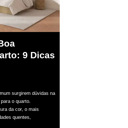
Boa
arto: 9 Dicas
comum surgirem dúvidas na
para o quarto.
tura da cor, o mais
dades quentes,