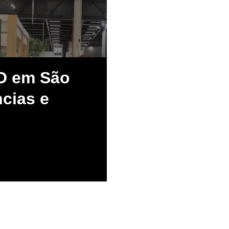
D em São
cias e