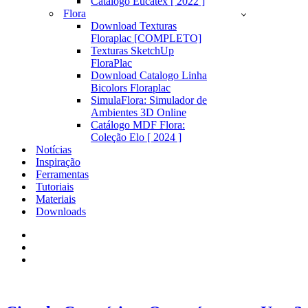
Catálogo Eucatex [ 2022 ]
Flora
Download Texturas
Floraplac [COMPLETO]
Texturas SketchUp
FloraPlac
Download Catalogo Linha
Bicolors Floraplac
SimulaFlora: Simulador de
Ambientes 3D Online
Catálogo MDF Flora:
Coleção Elo [ 2024 ]
Notícias
Inspiração
Ferramentas
Tutoriais
Materiais
Downloads