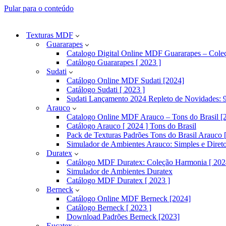
Pular para o conteúdo
Texturas MDF
Guararapes
Catalogo Digital Online MDF Guararapes – Cole
Catálogo Guararapes [ 2023 ]
Sudati
Catálogo Online MDF Sudati [2024]
Catálogo Sudati [ 2023 ]
Sudati Lançamento 2024 Repleto de Novidades: 9
Arauco
Catalogo Online MDF Arauco – Tons do Brasil [
Catálogo Arauco [ 2024 ] Tons do Brasil
Pack de Texturas Padrões Tons do Brasil Arauco [
Simulador de Ambientes Arauco: Simples e Diret
Duratex
Catálogo MDF Duratex: Coleção Harmonia [ 202
Simulador de Ambientes Duratex
Catálogo MDF Duratex [ 2023 ]
Berneck
Catálogo Online MDF Berneck [2024]
Catálogo Berneck [ 2023 ]
Download Padrões Berneck [2023]
Eucatex