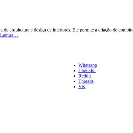
ea de arquitetura e design de interiores. Ele permite a criação de comb
Circulo
 Leitura…
Cromático:
O
que
é
e
Whatsapp
como
LInkedin
Usar?
Reddit
Threads
VK