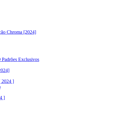
ção Chroma [2024]
 Padrões Exclusivos
2024]
 2024 ]
o
4 ]