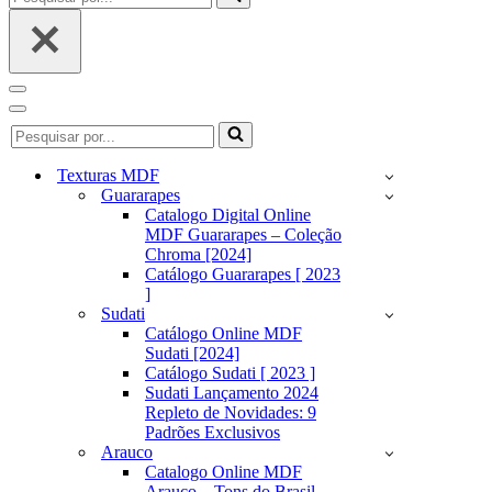
por...
Menu
de
Menu
Pesquisar
navegação
de
por...
navegação
Texturas MDF
Guararapes
Catalogo Digital Online
MDF Guararapes – Coleção
Chroma [2024]
Catálogo Guararapes [ 2023
]
Sudati
Catálogo Online MDF
Sudati [2024]
Catálogo Sudati [ 2023 ]
Sudati Lançamento 2024
Repleto de Novidades: 9
Padrões Exclusivos
Arauco
Catalogo Online MDF
Arauco – Tons do Brasil