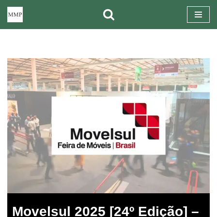
Pular
para
o
conteúdo
Movelsul 2025 [24º Edição] –