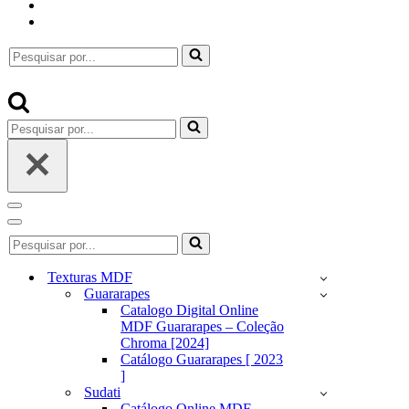
Pesquisar
por...
Pesquisar
por...
Menu
de
Menu
Pesquisar
navegação
de
por...
navegação
Texturas MDF
Guararapes
Catalogo Digital Online
MDF Guararapes – Coleção
Chroma [2024]
Catálogo Guararapes [ 2023
]
Sudati
Catálogo Online MDF