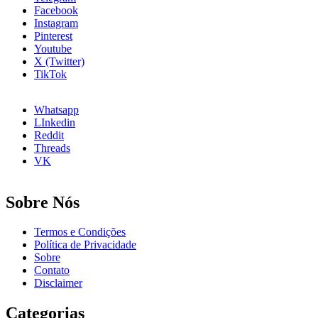
Para
Facebook
que
Instagram
Serve?
Pinterest
Youtube
X (Twitter)
TikTok
Whatsapp
LInkedin
Reddit
Threads
VK
Sobre Nós
Termos e Condições
Política de Privacidade
Sobre
Contato
Disclaimer
Categorias