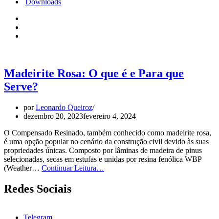
Downloads
Madeirite Rosa: O que é e Para que
Serve?
por
Leonardo Queiroz
dezembro 20, 2023
fevereiro 4, 2024
O Compensado Resinado, também conhecido como madeirite rosa,
é uma opção popular no cenário da construção civil devido às suas
propriedades únicas. Composto por lâminas de madeira de pinus
selecionadas, secas em estufas e unidas por resina fenólica WBP
Madeirite
(Weather…
Continuar Leitura…
Rosa:
O
Redes Sociais
que
é
e
Telegram