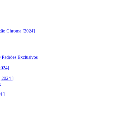
ção Chroma [2024]
 Padrões Exclusivos
2024]
 2024 ]
o
4 ]