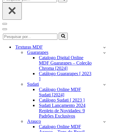
por...
Menu
de
Menu
Pesquisar
navegação
de
por...
navegação
Texturas MDF
Guararapes
Catalogo Digital Online
MDF Guararapes – Coleção
Chroma [2024]
Catálogo Guararapes [ 2023
]
Sudati
Catálogo Online MDF
Sudati [2024]
Catálogo Sudati [ 2023 ]
Sudati Lançamento 2024
Repleto de Novidades: 9
Padrões Exclusivos
Arauco
Catalogo Online MDF
Arauco – Tons do Brasil