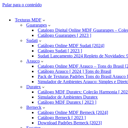
Pular para o conteúdo
Texturas MDF
Guararapes
Catalogo Digital Online MDF Guararapes – Cole
Catálogo Guararapes [ 2023 ]
Sudati
Catálogo Online MDF Sudati [2024]
Catálogo Sudati [ 2023 ]
Sudati Lançamento 2024 Repleto de Novidades: 9
Arauco
Catalogo Online MDF Arauco – Tons do Brasil [
Catálogo Arauco [ 2024 ] Tons do Brasil
Pack de Texturas Padrões Tons do Brasil Arauco [
Simulador de Ambientes Arauco: Simples e Diret
Duratex
Catálogo MDF Duratex: Coleção Harmonia [ 202
Simulador de Ambientes Duratex
Catálogo MDF Duratex [ 2023 ]
Berneck
Catálogo Online MDF Berneck [2024]
Catálogo Berneck [ 2023 ]
Download Padrões Berneck [2023]
Eucatex