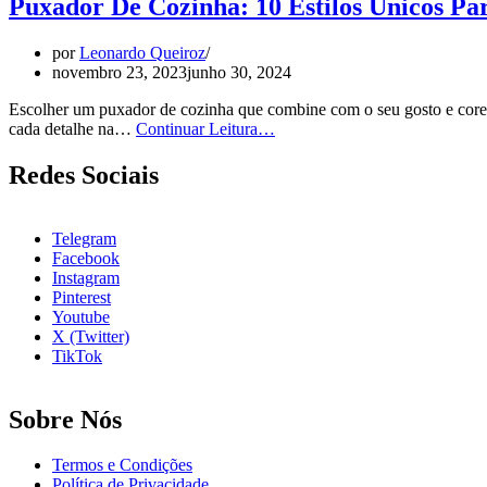
Puxador De Cozinha: 10 Estilos Únicos Pa
por
Leonardo Queiroz
novembro 23, 2023
junho 30, 2024
Escolher um puxador de cozinha que combine com o seu gosto e cores 
Puxador
cada detalhe na…
Continuar Leitura…
De
Cozinha:
Redes Sociais
10
Estilos
Únicos
Telegram
Para
Facebook
Escolher
Instagram
Pinterest
Youtube
X (Twitter)
TikTok
Sobre Nós
Termos e Condições
Política de Privacidade