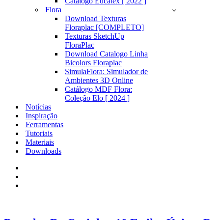
Catálogo Eucatex [ 2022 ]
Flora
Download Texturas
Floraplac [COMPLETO]
Texturas SketchUp
FloraPlac
Download Catalogo Linha
Bicolors Floraplac
SimulaFlora: Simulador de
Ambientes 3D Online
Catálogo MDF Flora:
Coleção Elo [ 2024 ]
Notícias
Inspiração
Ferramentas
Tutoriais
Materiais
Downloads