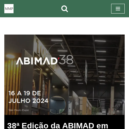
Pular
para
o
conteúdo
38ª Edição da ABIMAD em