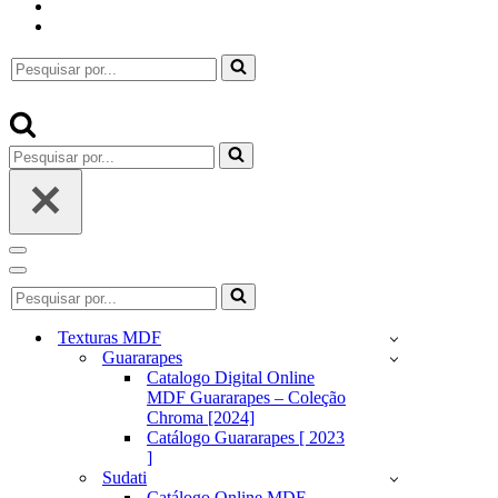
Pesquisar
por...
Pesquisar
por...
Menu
de
Menu
Pesquisar
navegação
de
por...
navegação
Texturas MDF
Guararapes
Catalogo Digital Online
MDF Guararapes – Coleção
Chroma [2024]
Catálogo Guararapes [ 2023
]
Sudati
Catálogo Online MDF