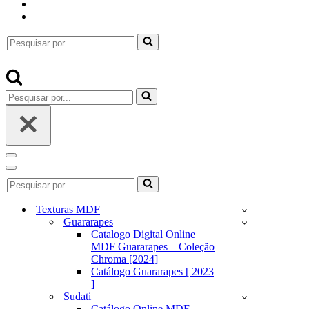
Pesquisar
por...
Pesquisar
por...
Menu
de
Menu
Pesquisar
navegação
de
por...
navegação
Texturas MDF
Guararapes
Catalogo Digital Online
MDF Guararapes – Coleção
Chroma [2024]
Catálogo Guararapes [ 2023
]
Sudati
Catálogo Online MDF