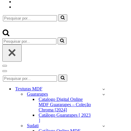
Pesquisar
por...
Pesquisar
por...
Menu
de
Menu
Pesquisar
navegação
de
por...
navegação
Texturas MDF
Guararapes
Catalogo Digital Online
MDF Guararapes – Coleção
Chroma [2024]
Catálogo Guararapes [ 2023
]
Sudati
Catálogo Online MDF