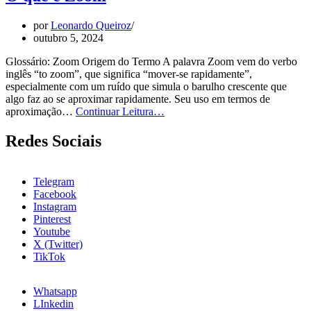
Wireframe
por
Leonardo Queiroz
outubro 5, 2024
Glossário: Zoom Origem do Termo A palavra Zoom vem do verbo
inglês “to zoom”, que significa “mover-se rapidamente”,
especialmente com um ruído que simula o barulho crescente que
algo faz ao se aproximar rapidamente. Seu uso em termos de
O
aproximação…
Continuar Leitura…
que
é
Redes Sociais
Zoom
Telegram
Facebook
Instagram
Pinterest
Youtube
X (Twitter)
TikTok
Whatsapp
LInkedin