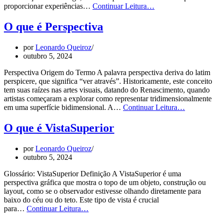
O
proporcionar experiências…
Continuar Leitura…
que
é
O que é Perspectiva
Panorâmica
por
Leonardo Queiroz
outubro 5, 2024
Perspectiva Origem do Termo A palavra perspectiva deriva do latim
perspicere, que significa “ver através”. Historicamente, este conceito
tem suas raízes nas artes visuais, datando do Renascimento, quando
artistas começaram a explorar como representar tridimensionalmente
O
em uma superfície bidimensional. A…
Continuar Leitura…
que
é
O que é VistaSuperior
Perspectiv
por
Leonardo Queiroz
outubro 5, 2024
Glossário: VistaSuperior Definição A VistaSuperior é uma
perspectiva gráfica que mostra o topo de um objeto, construção ou
layout, como se o observador estivesse olhando diretamente para
baixo do céu ou do teto. Este tipo de vista é crucial
O
para…
Continuar Leitura…
que