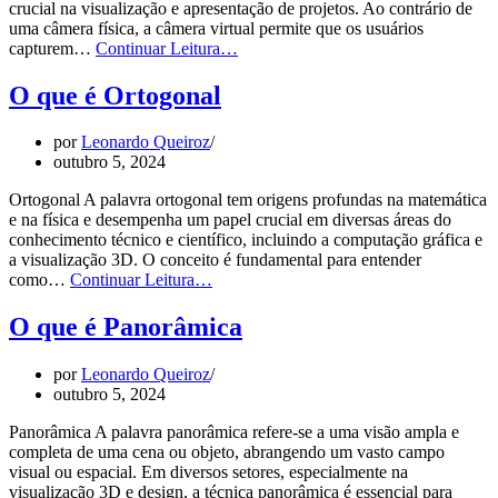
crucial na visualização e apresentação de projetos. Ao contrário de
uma câmera física, a câmera virtual permite que os usuários
O
capturem…
Continuar Leitura…
que
é
O que é Ortogonal
Câmera
por
Leonardo Queiroz
outubro 5, 2024
Ortogonal A palavra ortogonal tem origens profundas na matemática
e na física e desempenha um papel crucial em diversas áreas do
conhecimento técnico e científico, incluindo a computação gráfica e
a visualização 3D. O conceito é fundamental para entender
O
como…
Continuar Leitura…
que
é
O que é Panorâmica
Ortogonal
por
Leonardo Queiroz
outubro 5, 2024
Panorâmica A palavra panorâmica refere-se a uma visão ampla e
completa de uma cena ou objeto, abrangendo um vasto campo
visual ou espacial. Em diversos setores, especialmente na
visualização 3D e design, a técnica panorâmica é essencial para