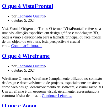
é
O que é VistaFrontal
VistaSuperior
por
Leonardo Queiroz
outubro 5, 2024
VistaFrontal Origem do Termo O termo “VistaFrontal” refere-se a
uma visualização específica em design gráfico e modelagem 3D,
onde a visão é direcionada para a fachada principal ou face frontal
de um objeto ou estrutura. Esta perspectiva é crucial
O
em…
Continuar Leitura…
que
é
O que é Wireframe
VistaFrontal
por
Leonardo Queiroz
outubro 5, 2024
Wireframe O termo Wireframe é amplamente utilizado no contexto
de design e desenvolvimento de projetos, especialmente em áreas
como web design, desenvolvimento de software, e visualização 3D.
Um wireframe é um esquema visual, geralmente representando a
O
estrutura básica de uma…
Continuar Leitura…
que
é
O que é Zoom