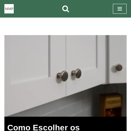
Pular
para
o
conteúdo
Como Escolher os