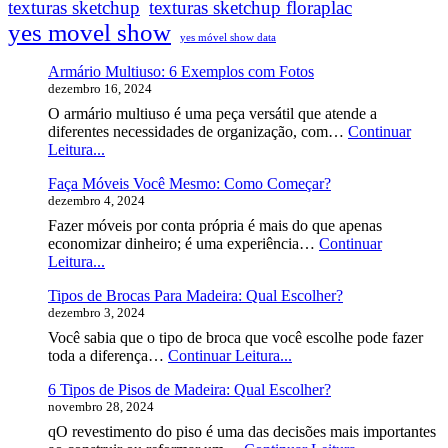
texturas sketchup
texturas sketchup floraplac
yes movel show
yes móvel show data
Armário Multiuso: 6 Exemplos com Fotos
dezembro 16, 2024
O armário multiuso é uma peça versátil que atende a
diferentes necessidades de organização, com…
Continuar
Armário
Leitura...
Multiuso:
Faça Móveis Você Mesmo: Como Começar?
6
dezembro 4, 2024
Exemplos
com
Fazer móveis por conta própria é mais do que apenas
Fotos
economizar dinheiro; é uma experiência…
Continuar
Faça
Leitura...
Móveis
Tipos de Brocas Para Madeira: Qual Escolher?
Você
dezembro 3, 2024
Mesmo:
Como
Você sabia que o tipo de broca que você escolhe pode fazer
Começar?
Tipos
toda a diferença…
Continuar Leitura...
de
6 Tipos de Pisos de Madeira: Qual Escolher?
Brocas
novembro 28, 2024
Para
Madeira:
qO revestimento do piso é uma das decisões mais importantes
Qual