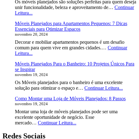
Escolher?
Os móveis planejados são soluções perfeitas para quem deseja
unir funcionalidade, beleza e aproveitamento de…
Continuar
Qual
Leitura...
o
Móveis Planejados para Apartamentos Pequenos: 7 Dicas
Preço
Essenciais para Otimizar Espaços
do
novembro 20, 2024
Móvel
Planejado?
Decorar e mobiliar apartamentos pequenos é um desafio
comum para quem vive em grandes cidades.…
Continuar
Móveis
Leitura...
Planejados
Móveis Planejados Para o Banheiro: 10 Projetos Únicos Para
para
se Inspirar
Apartamentos
novembro 19, 2024
Pequenos:
7
Os Móveis planejados para o banheiro é uma excelente
Dicas
Móveis
solução para otimizar o espaço e…
Continuar Leitura...
Essenciais
Planeja
para
Como Montar uma Loja de Móveis Planejados: 8 Passos
Para
Otimizar
novembro 19, 2024
o
Espaços
Banheir
Montar uma loja de móveis planejados pode ser uma
10
excelente oportunidade de negócio. Esse
Projetos
Como
mercado…
Continuar Leitura...
Únicos
Montar
Para
uma
Redes Sociais
se