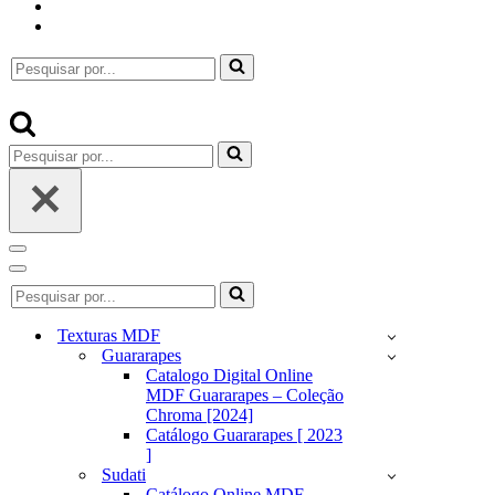
Pesquisar
por...
Pesquisar
por...
Menu
de
Menu
Pesquisar
navegação
de
por...
navegação
Texturas MDF
Guararapes
Catalogo Digital Online
MDF Guararapes – Coleção
Chroma [2024]
Catálogo Guararapes [ 2023
]
Sudati
Catálogo Online MDF