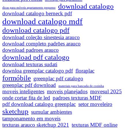
download catalogo
dicas para móveis apartamento pequeno
download catalogo berneck pdf
download catalogo mdf
download catalogo pdf
download coleção sinestesia arauco
download completo padrões arauco
download padroes arauco
download pdf catalogo
download texturas sudati
downloa greenplac catalogo pdf
floraplac
formóbile
greenplac pdf catalogo
greenplac pdf download
materiais para bancada de cozinha
moveis inteligentes
moveis planejados
movesul 2025
onde cortar fita de led
padroes texturas MDF
pdf download catalogo greenplac
setor moveleiro
sketchup
sumular ambientes
tamponamento em moveis
texturas arauco sketchup 2021
texturas MDF online