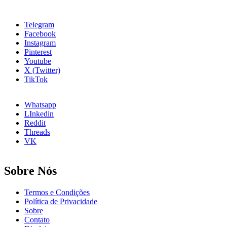
Loja
Inspirar
de
Móveis
Telegram
Planejados:
Facebook
8
Instagram
Passos
Pinterest
Youtube
X (Twitter)
TikTok
Whatsapp
LInkedin
Reddit
Threads
VK
Sobre Nós
Termos e Condições
Política de Privacidade
Sobre
Contato