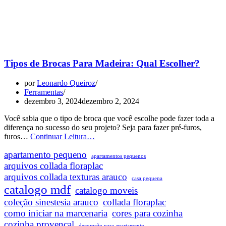
Tipos de Brocas Para Madeira: Qual Escolher?
por
Leonardo Queiroz
Ferramentas
dezembro 3, 2024
dezembro 2, 2024
Você sabia que o tipo de broca que você escolhe pode fazer toda a
diferença no sucesso do seu projeto? Seja para fazer pré-furos,
Tipos
furos…
Continuar Leitura…
de
apartamento pequeno
Brocas
apartamentos pequenos
Para
arquivos collada floraplac
Madeira:
arquivos collada texturas arauco
casa pequena
Qual
catalogo mdf
catalogo moveis
Escolher?
coleção sinestesia arauco
collada floraplac
como iniciar na marcenaria
cores para cozinha
cozinha provencal
decoração para apartamento