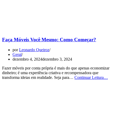
Faça Móveis Você Mesmo: Como Começar?
por
Leonardo Queiroz
Geral
dezembro 4, 2024
dezembro 3, 2024
Fazer móveis por conta própria é mais do que apenas economizar
dinheiro; é uma experiência criativa e recompensadora que
Faça
transforma ideias em realidade. Seja para…
Continuar Leitura…
Móve
Você
Mesm
Com
Come