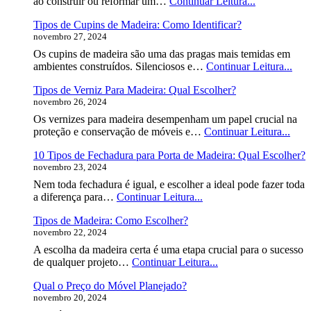
6
ao construir ou reformar um…
Continuar Leitura...
Escolher?
Tipos
Tipos de Cupins de Madeira: Como Identificar?
de
novembro 27, 2024
Pisos
de
Os cupins de madeira são uma das pragas mais temidas em
Madeira:
Tipo
ambientes construídos. Silenciosos e…
Continuar Leitura...
Qual
de
Escolher?
Tipos de Verniz Para Madeira: Qual Escolher?
Cup
novembro 26, 2024
de
Made
Os vernizes para madeira desempenham um papel crucial na
Co
Tipo
proteção e conservação de móveis e…
Continuar Leitura...
Iden
de
10 Tipos de Fechadura para Porta de Madeira: Qual Escolher?
Vern
novembro 23, 2024
Para
Made
Nem toda fechadura é igual, e escolher a ideal pode fazer toda
Qual
10
a diferença para…
Continuar Leitura...
Esco
Tipos
Tipos de Madeira: Como Escolher?
de
novembro 22, 2024
Fechadura
para
A escolha da madeira certa é uma etapa crucial para o sucesso
Porta
Tipos
de qualquer projeto…
Continuar Leitura...
de
de
Madeira:
Qual o Preço do Móvel Planejado?
Madeira:
Qual
novembro 20, 2024
Como
Escolher?