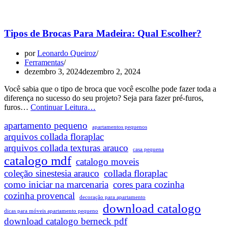
Tipos de Brocas Para Madeira: Qual Escolher?
por
Leonardo Queiroz
Ferramentas
dezembro 3, 2024
dezembro 2, 2024
Você sabia que o tipo de broca que você escolhe pode fazer toda a
diferença no sucesso do seu projeto? Seja para fazer pré-furos,
Tipos
furos…
Continuar Leitura…
de
apartamento pequeno
Brocas
apartamentos pequenos
Para
arquivos collada floraplac
Madeira:
arquivos collada texturas arauco
casa pequena
Qual
catalogo mdf
catalogo moveis
Escolher?
coleção sinestesia arauco
collada floraplac
como iniciar na marcenaria
cores para cozinha
cozinha provencal
decoração para apartamento
download catalogo
dicas para móveis apartamento pequeno
download catalogo berneck pdf