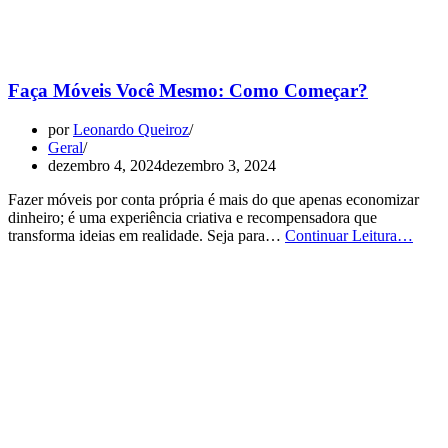
Faça Móveis Você Mesmo: Como Começar?
por
Leonardo Queiroz
Geral
dezembro 4, 2024
dezembro 3, 2024
Fazer móveis por conta própria é mais do que apenas economizar
dinheiro; é uma experiência criativa e recompensadora que
Faça
transforma ideias em realidade. Seja para…
Continuar Leitura…
Móve
Você
Mesm
Com
Come