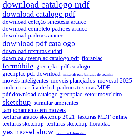
download catalogo mdf
download catalogo pdf
download coleção sinestesia arauco
download completo padrões arauco
download padroes arauco
download pdf catalogo
download texturas sudati
downloa greenplac catalogo pdf
floraplac
formóbile
greenplac pdf catalogo
greenplac pdf download
materiais para bancada de cozinha
moveis inteligentes
moveis planejados
movesul 2025
onde cortar fita de led
padroes texturas MDF
pdf download catalogo greenplac
setor moveleiro
sketchup
sumular ambientes
tamponamento em moveis
texturas arauco sketchup 2021
texturas MDF online
texturas sketchup
texturas sketchup floraplac
yes movel show
yes móvel show data