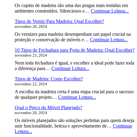
de
Os cupins de madeira são uma das pragas mais temidas em
Madeira:
Tipo
ambientes construídos. Silenciosos e…
Continuar Leitura...
Qual
de
Escolher?
Tipos de Verniz Para Madeira: Qual Escolher?
Cup
novembro 26, 2024
de
Made
Os vernizes para madeira desempenham um papel crucial na
Co
Tipo
proteção e conservação de móveis e…
Continuar Leitura...
Iden
de
10 Tipos de Fechadura para Porta de Madeira: Qual Escolher?
Vern
novembro 23, 2024
Para
Made
Nem toda fechadura é igual, e escolher a ideal pode fazer toda
Qual
10
a diferença para…
Continuar Leitura...
Esco
Tipos
Tipos de Madeira: Como Escolher?
de
novembro 22, 2024
Fechadura
para
A escolha da madeira certa é uma etapa crucial para o sucesso
Porta
Tipos
de qualquer projeto…
Continuar Leitura...
de
de
Madeira:
Qual o Preço do Móvel Planejado?
Madeira:
Qual
novembro 20, 2024
Como
Escolher?
Escolher?
Os móveis planejados são soluções perfeitas para quem deseja
unir funcionalidade, beleza e aproveitamento de…
Continuar
Qual
Leitura...
o