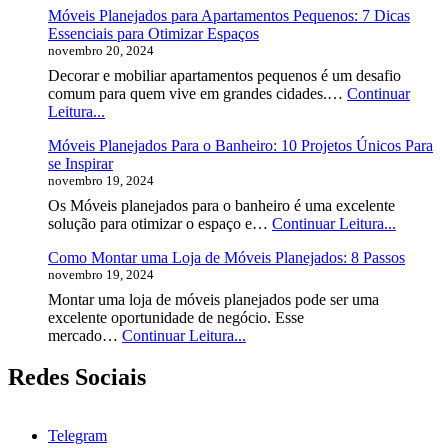
Móveis Planejados para Apartamentos Pequenos: 7 Dicas
Preço
Essenciais para Otimizar Espaços
do
novembro 20, 2024
Móvel
Planejado?
Decorar e mobiliar apartamentos pequenos é um desafio
comum para quem vive em grandes cidades.…
Continuar
Móveis
Leitura...
Planejados
Móveis Planejados Para o Banheiro: 10 Projetos Únicos Para
para
se Inspirar
Apartamentos
novembro 19, 2024
Pequenos:
7
Os Móveis planejados para o banheiro é uma excelente
Dicas
Móveis
solução para otimizar o espaço e…
Continuar Leitura...
Essenciais
Planeja
para
Como Montar uma Loja de Móveis Planejados: 8 Passos
Para
Otimizar
novembro 19, 2024
o
Espaços
Banheir
Montar uma loja de móveis planejados pode ser uma
10
excelente oportunidade de negócio. Esse
Projetos
Como
mercado…
Continuar Leitura...
Únicos
Montar
Para
uma
Redes Sociais
se
Loja
Inspirar
de
Móveis
Telegram
Planejados: