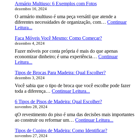
Armário Multiuso: 6 Exemplos com Fotos
dezembro 16, 2024
O armário multiuso é uma peça versátil que atende a
diferentes necessidades de organização, com…
Continuar
Armário
Leitura...
Multiuso:
Faça Móveis Você Mesmo: Como Começar?
6
dezembro 4, 2024
Exemplos
com
Fazer móveis por conta própria é mais do que apenas
Fotos
economizar dinheiro; é uma experiência…
Continuar
Faça
Leitura...
Móveis
Tipos de Brocas Para Madeira: Qual Escolher?
Você
dezembro 3, 2024
Mesmo:
Como
Você sabia que o tipo de broca que você escolhe pode fazer
Começar?
Tipos
toda a diferença…
Continuar Leitura...
de
6 Tipos de Pisos de Madeira: Qual Escolher?
Brocas
novembro 28, 2024
Para
Madeira:
qO revestimento do piso é uma das decisões mais importantes
Qual
6
ao construir ou reformar um…
Continuar Leitura...
Escolher?
Tipos
Tipos de Cupins de Madeira: Como Identificar?
de
novembro 27, 2024
Pisos