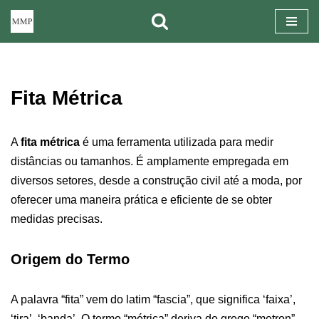
Pular
para
o
Fita Métrica
conteúdo
A
fita métrica
é uma ferramenta utilizada para medir
distâncias ou tamanhos. É amplamente empregada em
diversos setores, desde a construção civil até a moda, por
oferecer uma maneira prática e eficiente de se obter
medidas precisas.
Origem do Termo
A palavra “fita” vem do latim “fascia”, que significa ‘faixa’,
‘tira’, ‘banda’. O termo “métrica” deriva do grego “metron”,