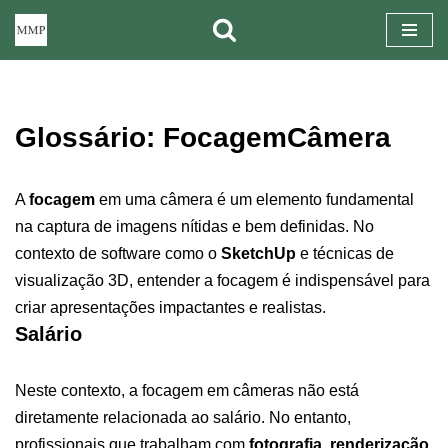
Pular
para
o
Glossário: FocagemCâmera
conteúdo
A
focagem
em uma câmera é um elemento fundamental
na captura de imagens nítidas e bem definidas. No
contexto de software como o
SketchUp
e técnicas de
visualização 3D, entender a focagem é indispensável para
criar apresentações impactantes e realistas.
Salário
Neste contexto, a focagem em câmeras não está
diretamente relacionada ao salário. No entanto,
profissionais que trabalham com
fotografia
,
renderização