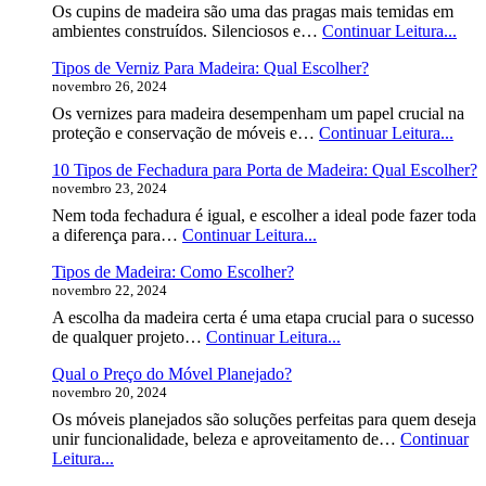
de
Os cupins de madeira são uma das pragas mais temidas em
Madeira:
Tipo
ambientes construídos. Silenciosos e…
Continuar Leitura...
Qual
de
Escolher?
Tipos de Verniz Para Madeira: Qual Escolher?
Cup
novembro 26, 2024
de
Made
Os vernizes para madeira desempenham um papel crucial na
Co
Tipo
proteção e conservação de móveis e…
Continuar Leitura...
Iden
de
10 Tipos de Fechadura para Porta de Madeira: Qual Escolher?
Vern
novembro 23, 2024
Para
Made
Nem toda fechadura é igual, e escolher a ideal pode fazer toda
Qual
10
a diferença para…
Continuar Leitura...
Esco
Tipos
Tipos de Madeira: Como Escolher?
de
novembro 22, 2024
Fechadura
para
A escolha da madeira certa é uma etapa crucial para o sucesso
Porta
Tipos
de qualquer projeto…
Continuar Leitura...
de
de
Madeira:
Qual o Preço do Móvel Planejado?
Madeira:
Qual
novembro 20, 2024
Como
Escolher?
Escolher?
Os móveis planejados são soluções perfeitas para quem deseja
unir funcionalidade, beleza e aproveitamento de…
Continuar
Qual
Leitura...
o