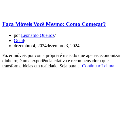
Faça Móveis Você Mesmo: Como Começar?
por
Leonardo Queiroz
Geral
dezembro 4, 2024
dezembro 3, 2024
Fazer móveis por conta própria é mais do que apenas economizar
dinheiro; é uma experiência criativa e recompensadora que
Faça
transforma ideias em realidade. Seja para…
Continuar Leitura…
Móve
Você
Mesm
Com
Come