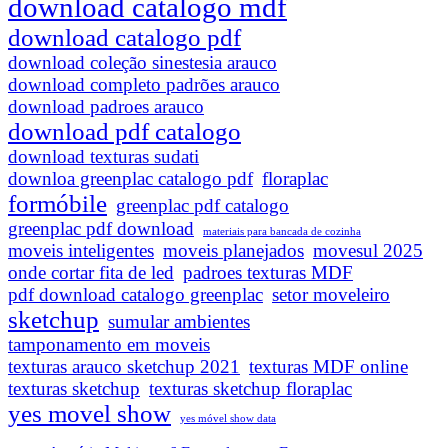
download catalogo mdf
download catalogo pdf
download coleção sinestesia arauco
download completo padrões arauco
download padroes arauco
download pdf catalogo
download texturas sudati
downloa greenplac catalogo pdf
floraplac
formóbile
greenplac pdf catalogo
greenplac pdf download
materiais para bancada de cozinha
moveis inteligentes
moveis planejados
movesul 2025
onde cortar fita de led
padroes texturas MDF
pdf download catalogo greenplac
setor moveleiro
sketchup
sumular ambientes
tamponamento em moveis
texturas arauco sketchup 2021
texturas MDF online
texturas sketchup
texturas sketchup floraplac
yes movel show
yes móvel show data