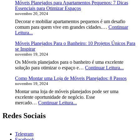
Móveis Planejados para Apartamentos Pequenos: 7 Dicas
Preço
Essenciais para Otimizar Espaços
do
novembro 20, 2024
Móvel
Planejado?
Decorar e mobiliar apartamentos pequenos é um desafio
comum para quem vive em grandes cidades.…
Continuar
Móveis
Leitura...
Planejados
Móveis Planejados Para o Banheiro: 10 Projetos Únicos Para
para
se Inspirar
Apartamentos
novembro 19, 2024
Pequenos:
7
Os Móveis planejados para o banheiro é uma excelente
Dicas
Móveis
solução para otimizar o espaço e…
Continuar Leitura...
Essenciais
Planeja
para
Como Montar uma Loja de Móveis Planejados: 8 Passos
Para
Otimizar
novembro 19, 2024
o
Espaços
Banheir
Montar uma loja de móveis planejados pode ser uma
10
excelente oportunidade de negócio. Esse
Projetos
Como
mercado…
Continuar Leitura...
Únicos
Montar
Para
uma
Redes Sociais
se
Loja
Inspirar
de
Móveis
Telegram
Planejados:
Facebook