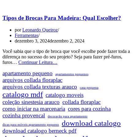
Tipos de Brocas Para Madeira: Qual Escolher?
por
Leonardo Queiroz
Ferramentas
dezembro 3, 2024
dezembro 2, 2024
Você sabia que o tipo de broca que você escolhe pode fazer toda a
diferença no sucesso do seu projeto? Seja para fazer pré-furos,
Tipos
furos…
Continuar Leitura…
de
apartamento pequeno
Brocas
apartamentos pequenos
Para
arquivos collada floraplac
Madeira:
arquivos collada texturas arauco
casa pequena
Qual
catalogo mdf
catalogo moveis
Escolher?
coleção sinestesia arauco
collada floraplac
como iniciar na marcenaria
cores para cozinha
cozinha provencal
decoração para apartamento
download catalogo
dicas para móveis apartamento pequeno
download catalogo berneck pdf