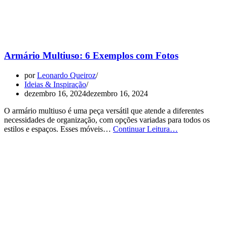
Armário Multiuso: 6 Exemplos com Fotos
por
Leonardo Queiroz
Ideias & Inspiração
dezembro 16, 2024
dezembro 16, 2024
O armário multiuso é uma peça versátil que atende a diferentes
necessidades de organização, com opções variadas para todos os
Armário
estilos e espaços. Esses móveis…
Continuar Leitura…
Multiuso:
6
Exemplos
com
Fotos