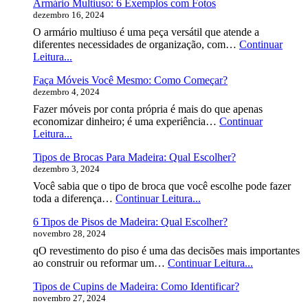
Armário Multiuso: 6 Exemplos com Fotos
dezembro 16, 2024
O armário multiuso é uma peça versátil que atende a
diferentes necessidades de organização, com…
Continuar
Armário
Leitura...
Multiuso:
Faça Móveis Você Mesmo: Como Começar?
6
dezembro 4, 2024
Exemplos
com
Fazer móveis por conta própria é mais do que apenas
Fotos
economizar dinheiro; é uma experiência…
Continuar
Faça
Leitura...
Móveis
Tipos de Brocas Para Madeira: Qual Escolher?
Você
dezembro 3, 2024
Mesmo:
Como
Você sabia que o tipo de broca que você escolhe pode fazer
Começar?
Tipos
toda a diferença…
Continuar Leitura...
de
6 Tipos de Pisos de Madeira: Qual Escolher?
Brocas
novembro 28, 2024
Para
Madeira:
qO revestimento do piso é uma das decisões mais importantes
Qual
6
ao construir ou reformar um…
Continuar Leitura...
Escolher?
Tipos
Tipos de Cupins de Madeira: Como Identificar?
de
novembro 27, 2024
Pisos