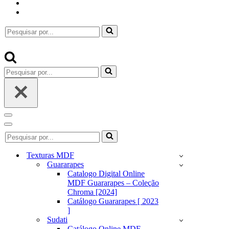
Pesquisar
por...
Pesquisar
por...
Menu
de
Menu
Pesquisar
navegação
de
por...
navegação
Texturas MDF
Guararapes
Catalogo Digital Online
MDF Guararapes – Coleção
Chroma [2024]
Catálogo Guararapes [ 2023
]
Sudati
Catálogo Online MDF