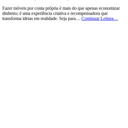
Fazer móveis por conta própria é mais do que apenas economizar
dinheiro; é uma experiência criativa e recompensadora que
Faça
transforma ideias em realidade. Seja para…
Continuar Leitura…
Móve
Você
Mesm
Com
Come