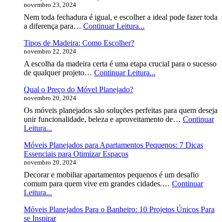
novembro 23, 2024
Para
Made
Nem toda fechadura é igual, e escolher a ideal pode fazer toda
Qual
10
a diferença para…
Continuar Leitura...
Esco
Tipos
Tipos de Madeira: Como Escolher?
de
novembro 22, 2024
Fechadura
para
A escolha da madeira certa é uma etapa crucial para o sucesso
Porta
Tipos
de qualquer projeto…
Continuar Leitura...
de
de
Madeira:
Qual o Preço do Móvel Planejado?
Madeira:
Qual
novembro 20, 2024
Como
Escolher?
Escolher?
Os móveis planejados são soluções perfeitas para quem deseja
unir funcionalidade, beleza e aproveitamento de…
Continuar
Qual
Leitura...
o
Móveis Planejados para Apartamentos Pequenos: 7 Dicas
Preço
Essenciais para Otimizar Espaços
do
novembro 20, 2024
Móvel
Planejado?
Decorar e mobiliar apartamentos pequenos é um desafio
comum para quem vive em grandes cidades.…
Continuar
Móveis
Leitura...
Planejados
Móveis Planejados Para o Banheiro: 10 Projetos Únicos Para
para
se Inspirar
Apartamentos