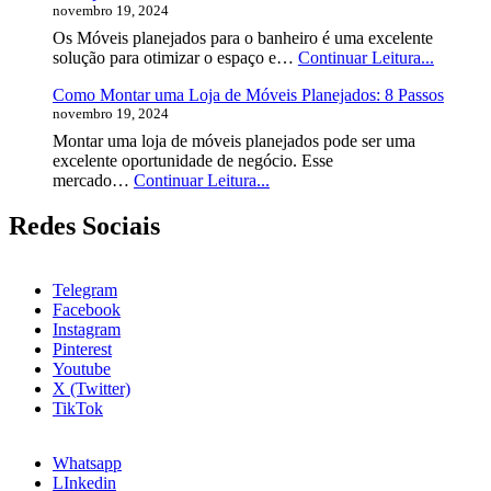
novembro 19, 2024
Pequenos:
7
Os Móveis planejados para o banheiro é uma excelente
Dicas
Móveis
solução para otimizar o espaço e…
Continuar Leitura...
Essenciais
Planeja
para
Como Montar uma Loja de Móveis Planejados: 8 Passos
Para
Otimizar
novembro 19, 2024
o
Espaços
Banheir
Montar uma loja de móveis planejados pode ser uma
10
excelente oportunidade de negócio. Esse
Projetos
Como
mercado…
Continuar Leitura...
Únicos
Montar
Para
uma
Redes Sociais
se
Loja
Inspirar
de
Móveis
Telegram
Planejados:
Facebook
8
Instagram
Passos
Pinterest
Youtube
X (Twitter)
TikTok
Whatsapp
LInkedin