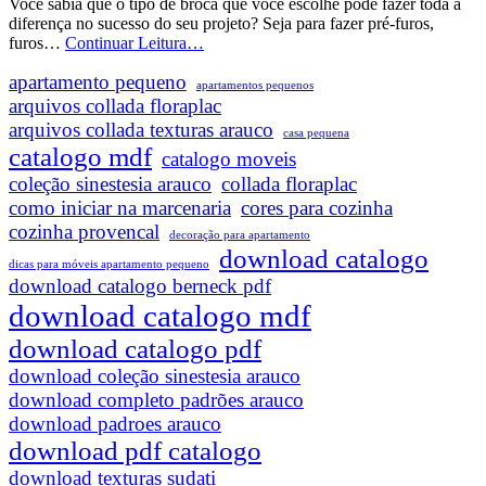
Você sabia que o tipo de broca que você escolhe pode fazer toda a
diferença no sucesso do seu projeto? Seja para fazer pré-furos,
Tipos
furos…
Continuar Leitura…
de
apartamento pequeno
Brocas
apartamentos pequenos
Para
arquivos collada floraplac
Madeira:
arquivos collada texturas arauco
casa pequena
Qual
catalogo mdf
catalogo moveis
Escolher?
coleção sinestesia arauco
collada floraplac
como iniciar na marcenaria
cores para cozinha
cozinha provencal
decoração para apartamento
download catalogo
dicas para móveis apartamento pequeno
download catalogo berneck pdf
download catalogo mdf
download catalogo pdf
download coleção sinestesia arauco
download completo padrões arauco
download padroes arauco
download pdf catalogo
download texturas sudati