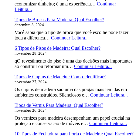
Fotos
economizar dinheiro; é uma experiência…
Continuar
Faça
Leitura...
Móveis
Tipos de Brocas Para Madeira: Qual Escolher?
Você
dezembro 3, 2024
Mesmo:
Como
Você sabia que o tipo de broca que você escolhe pode fazer
Começar?
Tipos
toda a diferença…
Continuar Leitura...
de
6 Tipos de Pisos de Madeira: Qual Escolher?
Brocas
novembro 28, 2024
Para
Madeira:
qO revestimento do piso é uma das decisões mais importantes
Qual
6
ao construir ou reformar um…
Continuar Leitura...
Escolher?
Tipos
Tipos de Cupins de Madeira: Como Identificar?
de
novembro 27, 2024
Pisos
de
Os cupins de madeira são uma das pragas mais temidas em
Madeira:
Tipo
ambientes construídos. Silenciosos e…
Continuar Leitura...
Qual
de
Escolher?
Tipos de Verniz Para Madeira: Qual Escolher?
Cup
novembro 26, 2024
de
Made
Os vernizes para madeira desempenham um papel crucial na
Co
Tipo
proteção e conservação de móveis e…
Continuar Leitura...
Iden
de
10 Tipos de Fechadura para Porta de Madeira: Qual Escolher?
Vern