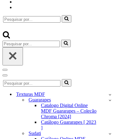
Pesquisar
por...
Pesquisar
por...
Menu
de
Menu
Pesquisar
navegação
de
por...
navegação
Texturas MDF
Guararapes
Catalogo Digital Online
MDF Guararapes – Coleção
Chroma [2024]
Catálogo Guararapes [ 2023
]
Sudati
Catálogo Online MDF