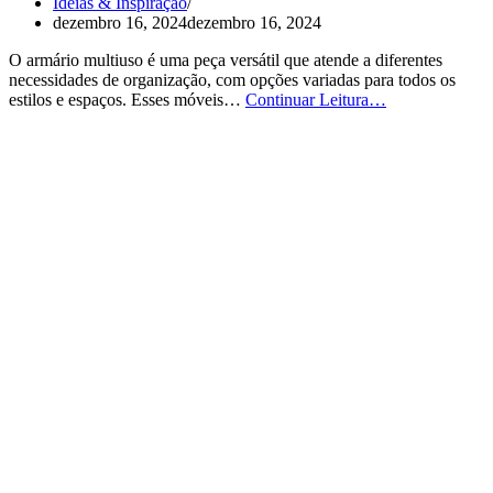
Ideias & Inspiração
dezembro 16, 2024
dezembro 16, 2024
O armário multiuso é uma peça versátil que atende a diferentes
necessidades de organização, com opções variadas para todos os
Armário
estilos e espaços. Esses móveis…
Continuar Leitura…
Multiuso:
6
Exemplos
com
Fotos