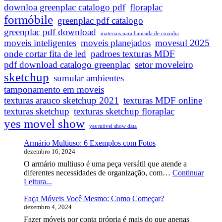
downloa greenplac catalogo pdf
floraplac
formóbile
greenplac pdf catalogo
greenplac pdf download
materiais para bancada de cozinha
moveis inteligentes
moveis planejados
movesul 2025
onde cortar fita de led
padroes texturas MDF
pdf download catalogo greenplac
setor moveleiro
sketchup
sumular ambientes
tamponamento em moveis
texturas arauco sketchup 2021
texturas MDF online
texturas sketchup
texturas sketchup floraplac
yes movel show
yes móvel show data
Armário Multiuso: 6 Exemplos com Fotos
dezembro 16, 2024
O armário multiuso é uma peça versátil que atende a
diferentes necessidades de organização, com…
Continuar
Armário
Leitura...
Multiuso:
Faça Móveis Você Mesmo: Como Começar?
6
dezembro 4, 2024
Exemplos
com
Fazer móveis por conta própria é mais do que apenas