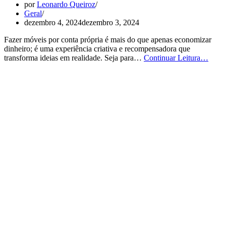
por
Leonardo Queiroz
Geral
dezembro 4, 2024
dezembro 3, 2024
Fazer móveis por conta própria é mais do que apenas economizar
dinheiro; é uma experiência criativa e recompensadora que
Faça
transforma ideias em realidade. Seja para…
Continuar Leitura…
Móve
Você
Mesm
Com
Come