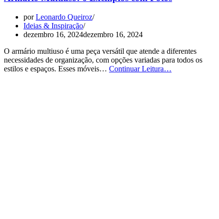
por
Leonardo Queiroz
Ideias & Inspiração
dezembro 16, 2024
dezembro 16, 2024
O armário multiuso é uma peça versátil que atende a diferentes
necessidades de organização, com opções variadas para todos os
Armário
estilos e espaços. Esses móveis…
Continuar Leitura…
Multiuso:
6
Exemplos
com
Fotos