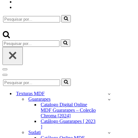
Pesquisar
por...
Pesquisar
por...
Menu
de
Menu
Pesquisar
navegação
de
por...
navegação
Texturas MDF
Guararapes
Catalogo Digital Online
MDF Guararapes – Coleção
Chroma [2024]
Catálogo Guararapes [ 2023
]
Sudati
Catálogo Online MDF