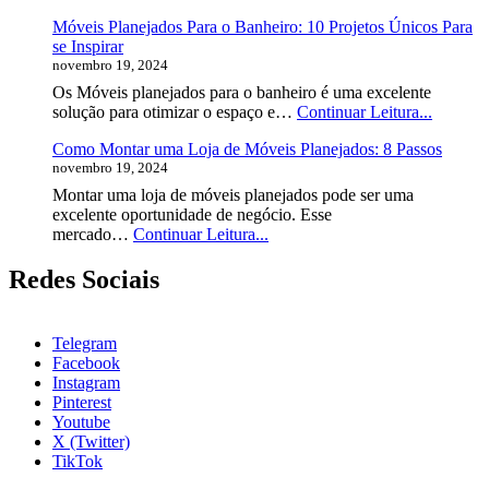
Planejados
Móveis Planejados Para o Banheiro: 10 Projetos Únicos Para
para
se Inspirar
Apartamentos
novembro 19, 2024
Pequenos:
7
Os Móveis planejados para o banheiro é uma excelente
Dicas
Móveis
solução para otimizar o espaço e…
Continuar Leitura...
Essenciais
Planeja
para
Como Montar uma Loja de Móveis Planejados: 8 Passos
Para
Otimizar
novembro 19, 2024
o
Espaços
Banheir
Montar uma loja de móveis planejados pode ser uma
10
excelente oportunidade de negócio. Esse
Projetos
Como
mercado…
Continuar Leitura...
Únicos
Montar
Para
uma
Redes Sociais
se
Loja
Inspirar
de
Móveis
Telegram
Planejados:
Facebook
8
Instagram
Passos
Pinterest
Youtube
X (Twitter)
TikTok