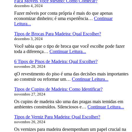
Faça Móveis Você Mesmo: Como Começar?
6
dezembro 4, 2024
Exemplos
com
Fazer móveis por conta própria é mais do que apenas
Fotos
economizar dinheiro; é uma experiência…
Continuar
Faça
Leitura...
Móveis
Tipos de Brocas Para Madeira: Qual Escolher?
Você
dezembro 3, 2024
Mesmo:
Como
Você sabia que o tipo de broca que você escolhe pode fazer
Começar?
Tipos
toda a diferença…
Continuar Leitura...
de
6 Tipos de Pisos de Madeira: Qual Escolher?
Brocas
novembro 28, 2024
Para
Madeira:
qO revestimento do piso é uma das decisões mais importantes
Qual
6
ao construir ou reformar um…
Continuar Leitura...
Escolher?
Tipos
Tipos de Cupins de Madeira: Como Identificar?
de
novembro 27, 2024
Pisos
de
Os cupins de madeira são uma das pragas mais temidas em
Madeira:
Tipo
ambientes construídos. Silenciosos e…
Continuar Leitura...
Qual
de
Escolher?
Tipos de Verniz Para Madeira: Qual Escolher?
Cup
novembro 26, 2024
de
Made
Os vernizes para madeira desempenham um papel crucial na