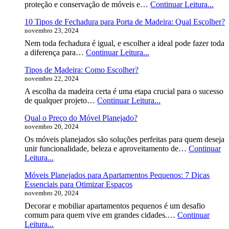
Co
Tipo
proteção e conservação de móveis e…
Continuar Leitura...
Iden
de
10 Tipos de Fechadura para Porta de Madeira: Qual Escolher?
Vern
novembro 23, 2024
Para
Made
Nem toda fechadura é igual, e escolher a ideal pode fazer toda
Qual
10
a diferença para…
Continuar Leitura...
Esco
Tipos
Tipos de Madeira: Como Escolher?
de
novembro 22, 2024
Fechadura
para
A escolha da madeira certa é uma etapa crucial para o sucesso
Porta
Tipos
de qualquer projeto…
Continuar Leitura...
de
de
Madeira:
Qual o Preço do Móvel Planejado?
Madeira:
Qual
novembro 20, 2024
Como
Escolher?
Escolher?
Os móveis planejados são soluções perfeitas para quem deseja
unir funcionalidade, beleza e aproveitamento de…
Continuar
Qual
Leitura...
o
Móveis Planejados para Apartamentos Pequenos: 7 Dicas
Preço
Essenciais para Otimizar Espaços
do
novembro 20, 2024
Móvel
Planejado?
Decorar e mobiliar apartamentos pequenos é um desafio
comum para quem vive em grandes cidades.…
Continuar
Móveis
Leitura...