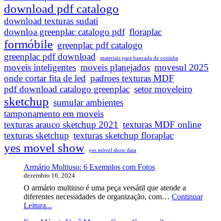
download pdf catalogo
download texturas sudati
downloa greenplac catalogo pdf
floraplac
formóbile
greenplac pdf catalogo
greenplac pdf download
materiais para bancada de cozinha
moveis inteligentes
moveis planejados
movesul 2025
onde cortar fita de led
padroes texturas MDF
pdf download catalogo greenplac
setor moveleiro
sketchup
sumular ambientes
tamponamento em moveis
texturas arauco sketchup 2021
texturas MDF online
texturas sketchup
texturas sketchup floraplac
yes movel show
yes móvel show data
Armário Multiuso: 6 Exemplos com Fotos
dezembro 16, 2024
O armário multiuso é uma peça versátil que atende a
diferentes necessidades de organização, com…
Continuar
Armário
Leitura...
Multiuso: