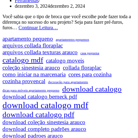
Ferramentas
dezembro 3, 2024
dezembro 2, 2024
Você sabia que o tipo de broca que você escolhe pode fazer toda a
diferença no sucesso do seu projeto? Seja para fazer pré-furos,
Tipos
furos…
Continuar Leitura…
de
apartamento pequeno
Brocas
apartamentos pequenos
Para
arquivos collada floraplac
Madeira:
arquivos collada texturas arauco
casa pequena
Qual
catalogo mdf
catalogo moveis
Escolher?
coleção sinestesia arauco
collada floraplac
como iniciar na marcenaria
cores para cozinha
cozinha provencal
decoração para apartamento
download catalogo
dicas para móveis apartamento pequeno
download catalogo berneck pdf
download catalogo mdf
download catalogo pdf
download coleção sinestesia arauco
download completo padrões arauco
download padroes arauco