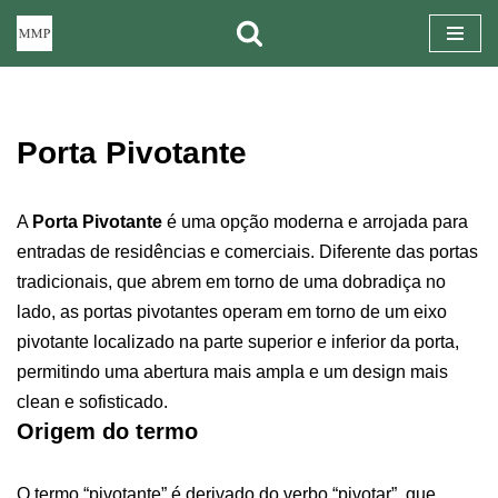
Pular
para
o
Porta Pivotante
conteúdo
A
Porta Pivotante
é uma opção moderna e arrojada para
entradas de residências e comerciais. Diferente das portas
tradicionais, que abrem em torno de uma dobradiça no
lado, as portas pivotantes operam em torno de um eixo
pivotante localizado na parte superior e inferior da porta,
permitindo uma abertura mais ampla e um design mais
clean e sofisticado.
Origem do termo
O termo “pivotante” é derivado do verbo “pivotar”, que