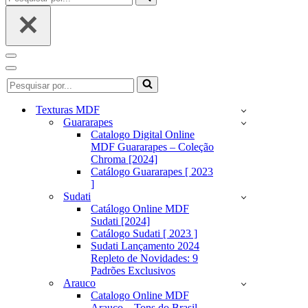
por...
Menu
de
Menu
Pesquisar
navegação
de
por...
navegação
Texturas MDF
Guararapes
Catalogo Digital Online
MDF Guararapes – Coleção
Chroma [2024]
Catálogo Guararapes [ 2023
]
Sudati
Catálogo Online MDF
Sudati [2024]
Catálogo Sudati [ 2023 ]
Sudati Lançamento 2024
Repleto de Novidades: 9
Padrões Exclusivos
Arauco
Catalogo Online MDF
Arauco – Tons do Brasil