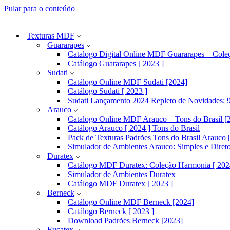
Pular para o conteúdo
Texturas MDF
Guararapes
Catalogo Digital Online MDF Guararapes – Cole
Catálogo Guararapes [ 2023 ]
Sudati
Catálogo Online MDF Sudati [2024]
Catálogo Sudati [ 2023 ]
Sudati Lançamento 2024 Repleto de Novidades: 9
Arauco
Catalogo Online MDF Arauco – Tons do Brasil [
Catálogo Arauco [ 2024 ] Tons do Brasil
Pack de Texturas Padrões Tons do Brasil Arauco [
Simulador de Ambientes Arauco: Simples e Diret
Duratex
Catálogo MDF Duratex: Coleção Harmonia [ 202
Simulador de Ambientes Duratex
Catálogo MDF Duratex [ 2023 ]
Berneck
Catálogo Online MDF Berneck [2024]
Catálogo Berneck [ 2023 ]
Download Padrões Berneck [2023]
Eucatex