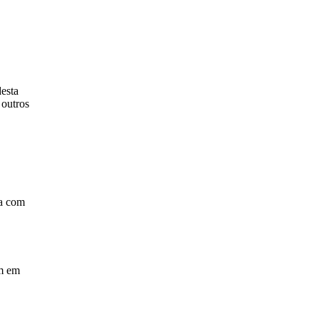
esta
 outros
ra com
am em