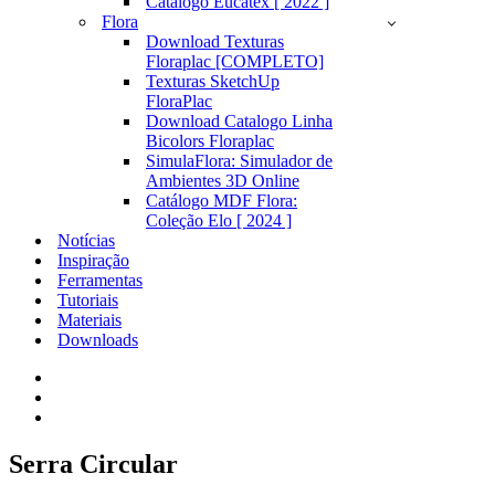
Catálogo Eucatex [ 2022 ]
Flora
Download Texturas
Floraplac [COMPLETO]
Texturas SketchUp
FloraPlac
Download Catalogo Linha
Bicolors Floraplac
SimulaFlora: Simulador de
Ambientes 3D Online
Catálogo MDF Flora:
Coleção Elo [ 2024 ]
Notícias
Inspiração
Ferramentas
Tutoriais
Materiais
Downloads
Serra Circular