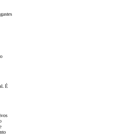
sgastes
 o
al. É
ivos
o
e
nto