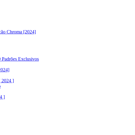
ção Chroma [2024]
 Padrões Exclusivos
2024]
 2024 ]
o
4 ]