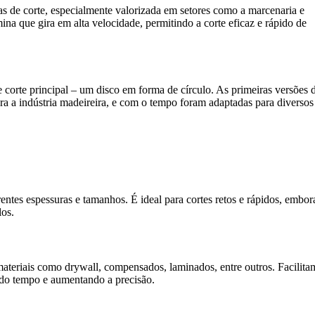
s de corte, especialmente valorizada em setores como a marcenaria e
na que gira em alta velocidade, permitindo a corte eficaz e rápido de
orte principal – um disco em forma de círculo. As primeiras versões d
ra a indústria madeireira, e com o tempo foram adaptadas para diversos
entes espessuras e tamanhos. É ideal para cortes retos e rápidos, embo
los.
r materiais como drywall, compensados, laminados, entre outros. Facilit
ndo tempo e aumentando a precisão.