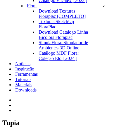
Catálogo Eucatex [ 2022 ]
Flora
Download Texturas
Floraplac [COMPLETO]
Texturas SketchUp
FloraPlac
Download Catalogo Linha
Bicolors Floraplac
SimulaFlora: Simulador de
Ambientes 3D Online
Catálogo MDF Flora:
Coleção Elo [ 2024 ]
Notícias
Inspiração
Ferramentas
Tutoriais
Materiais
Downloads
Tupia