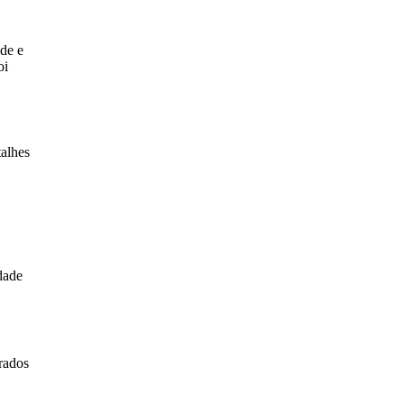
ade e
oi
talhes
dade
orados