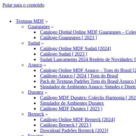
Pular para o conteúdo
Texturas MDF
Guararapes
Catalogo Digital Online MDF Guararapes – Cole
Catálogo Guararapes [ 2023 ]
Sudati
Catálogo Online MDF Sudati [2024]
Catálogo Sudati [ 2023 ]
Sudati Lançamento 2024 Repleto de Novidades: 9
Arauco
Catalogo Online MDF Arauco – Tons do Brasil [
Catálogo Arauco [ 2024 ] Tons do Brasil
Pack de Texturas Padrões Tons do Brasil Arauco [
Simulador de Ambientes Arauco: Simples e Diret
Duratex
Catálogo MDF Duratex: Coleção Harmonia [ 202
Simulador de Ambientes Duratex
Catálogo MDF Duratex [ 2023 ]
Berneck
Catálogo Online MDF Berneck [2024]
Catálogo Berneck [ 2023 ]
Download Padrões Berneck [2023]
Eucatex