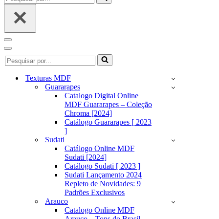
por...
Menu
de
Menu
Pesquisar
navegação
de
por...
navegação
Texturas MDF
Guararapes
Catalogo Digital Online
MDF Guararapes – Coleção
Chroma [2024]
Catálogo Guararapes [ 2023
]
Sudati
Catálogo Online MDF
Sudati [2024]
Catálogo Sudati [ 2023 ]
Sudati Lançamento 2024
Repleto de Novidades: 9
Padrões Exclusivos
Arauco
Catalogo Online MDF
Arauco – Tons do Brasil