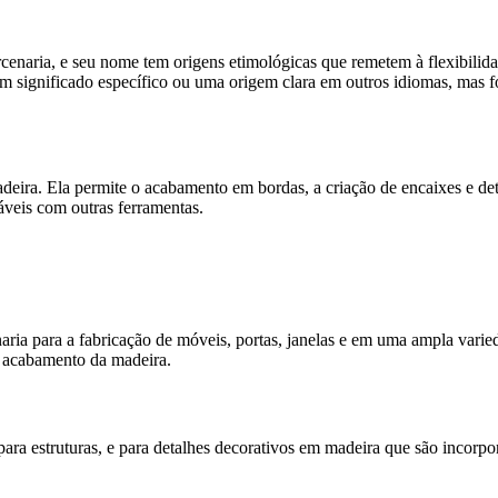
rcenaria, e seu nome tem origens etimológicas que remetem à flexibilid
um significado específico ou uma origem clara em outros idiomas, mas f
adeira. Ela permite o acabamento em bordas, a criação de encaixes e de
áveis com outras ferramentas.
naria para a fabricação de móveis, portas, janelas e em uma ampla varie
e acabamento da madeira.
 para estruturas, e para detalhes decorativos em madeira que são incorp