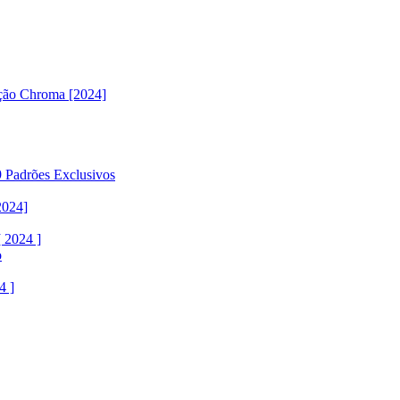
ção Chroma [2024]
 Padrões Exclusivos
2024]
 2024 ]
o
4 ]