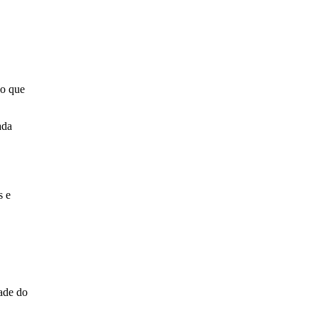
 o que
ada
s e
dade do