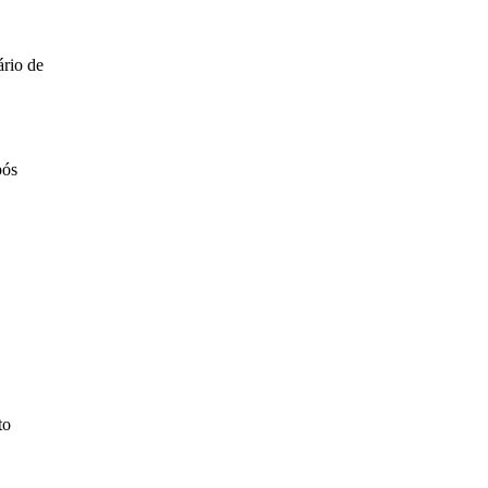
ário de
pós
to