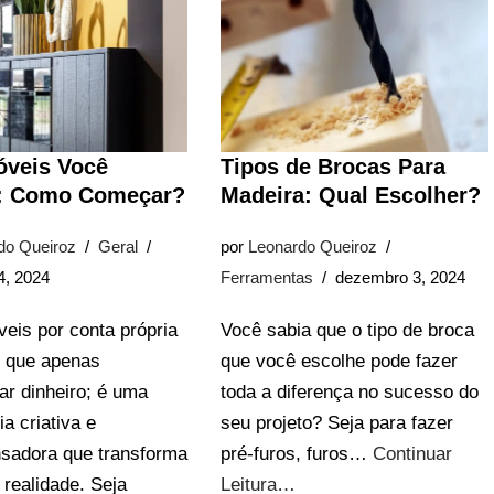
óveis Você
Tipos de Brocas Para
 Como Começar?
Madeira: Qual Escolher?
do Queiroz
Geral
por
Leonardo Queiroz
4, 2024
Ferramentas
dezembro 3, 2024
eis por conta própria
Você sabia que o tipo de broca
o que apenas
que você escolhe pode fazer
r dinheiro; é uma
toda a diferença no sucesso do
a criativa e
seu projeto? Seja para fazer
sadora que transforma
pré-furos, furos…
Continuar
 realidade. Seja
Leitura…