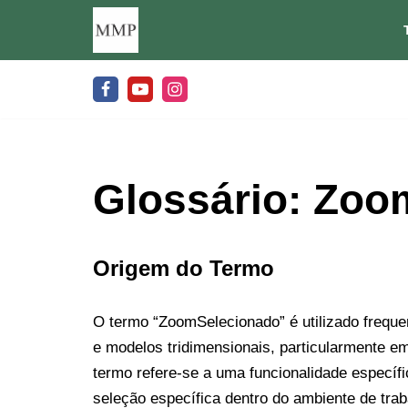
Pular
para
o
conteúdo
Glossário: Zoo
Origem do Termo
O termo “ZoomSelecionado” é utilizado frequ
e modelos tridimensionais, particularmente 
termo refere-se a uma funcionalidade específ
seleção específica dentro do ambiente de trab