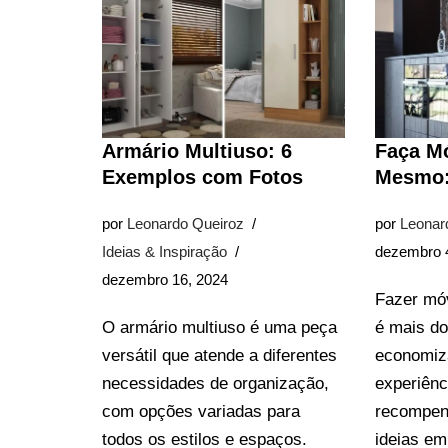
Armário Multiuso: 6
Faça M
Exemplos com Fotos
Mesmo:
por
Leonardo Queiroz
por
Leonar
Ideias & Inspiração
dezembro 
dezembro 16, 2024
Fazer móv
O armário multiuso é uma peça
é mais d
versátil que atende a diferentes
economiza
necessidades de organização,
experiênci
com opções variadas para
recompen
todos os estilos e espaços.
ideias em