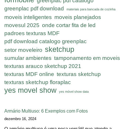
greenplac pdf catalogo
greenplac pdf download
materiais para bancada de cozinha
moveis inteligentes
moveis planejados
movesul 2025
onde cortar fita de led
padroes texturas MDF
pdf download catalogo greenplac
sketchup
setor moveleiro
sumular ambientes
tamponamento em moveis
texturas arauco sketchup 2021
texturas MDF online
texturas sketchup
texturas sketchup floraplac
yes movel show
yes móvel show data
Armário Multiuso: 6 Exemplos com Fotos
dezembro 16, 2024
O armário multiuso é uma peça versátil que atende a